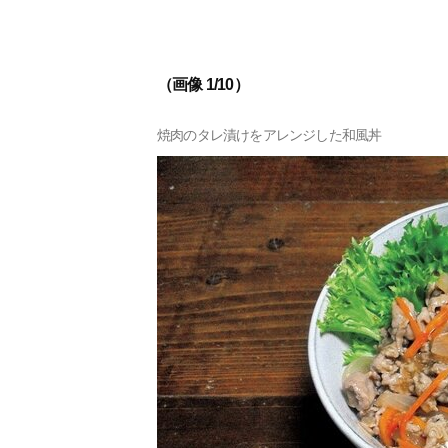
（画像 1/10）
焼肉のタレ漬けをアレンジした和風丼