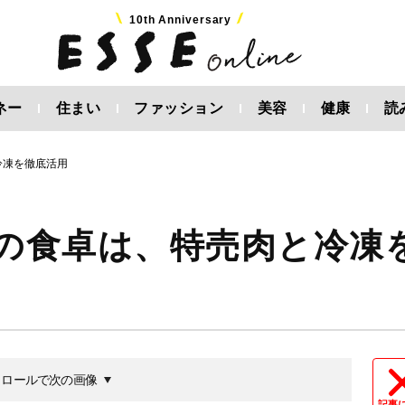
10th Anniversary
ネー
住まい
ファッション
美容
健康
読
冷凍を徹底活用
家の食卓は、特売肉と冷凍
クロールで次の画像
記事