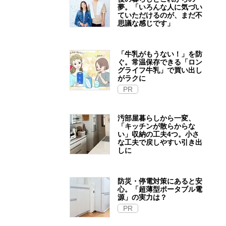
夢。「いろんな人に気づい
ていただけるのが、まだ不
思議な感じです」
「牛乳がもうない！」を防
ぐ。常温保存できる「ロン
グライフ牛乳」で買い出し
がラクに
PR
汚部屋暮らしから一変、
「キッチンが散らからな
い」収納の工夫4つ。小さ
な工夫で戻しやすい引き出
しに
防災・停電対策にあると安
心。「超薄型ポータブル電
源」の実力は？​
PR