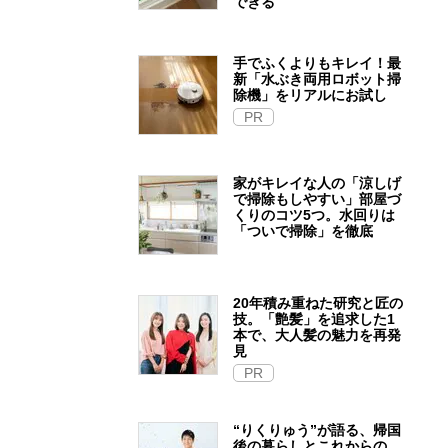
できる
手でふくよりもキレイ！最
新「水ぶき両用ロボット掃
除機」をリアルにお試し
PR
家がキレイな人の「涼しげ
で掃除もしやすい」部屋づ
くりのコツ5つ。水回りは
「ついで掃除」を徹底
20年積み重ねた研究と匠の
技。「艶髪」を追求した1
本で、大人髪の魅力を再発
見
PR
“りくりゅう”が語る、帰国
後の暮らしとこれからの