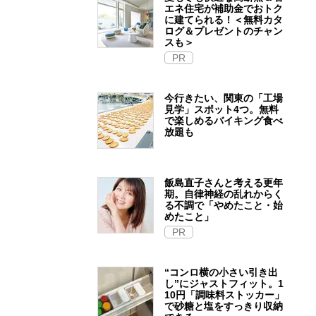
エネ住宅が補助金でおトク
に建てられる！＜無料カタ
ログ＆プレゼントのチャン
スも＞
PR
今行きたい、関東の「工場
見学」スポット4つ。無料
で楽しめるバイキング食べ
放題も
飯島直子さんと考える更年
期。自律神経の乱れからく
る不調で「やめたこと・始
めたこと」
PR
“コンロ横の小さい引き出
し”にジャストフィット。1
10円「調味料ストッカー」
で砂糖と塩をすっきり収納