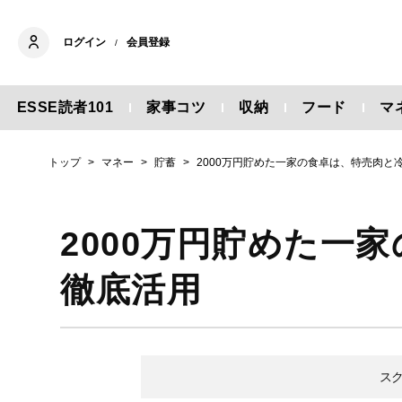
ログイン
会員登録
/
ESSE読者101
家事コツ
収納
フード
マ
トップ
マネー
貯蓄
2000万円貯めた一家の食卓は、特売肉と
2000万円貯めた一
徹底活用
ス