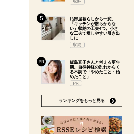
収納
汚部屋暮らしから一変、
「キッチンが散らからな
い」収納の工夫4つ。小さ
な工夫で戻しやすい引き出
しに
収納
飯島直子さんと考える更年
期。自律神経の乱れからく
る不調で「やめたこと・始
めたこと」
PR
ランキングをもっと見る