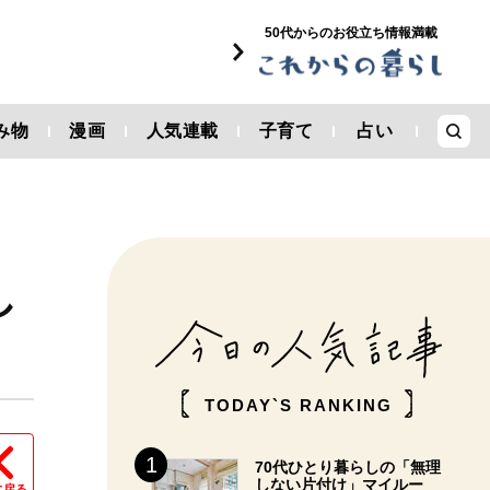
50代からのお役立ち情報満載
み物
漫画
人気連載
子育て
占い
し
TODAY`S RANKING
70代ひとり暮らしの「無理
しない片付け」マイルー
に戻る