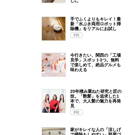
しに
手でふくよりもキレイ！最
新「水ぶき両用ロボット掃
除機」をリアルにお試し
PR
今行きたい、関西の「工場
見学」スポット3つ。無料
で楽しめて、絶品グルメも
味わえる
20年積み重ねた研究と匠の
技。「艶髪」を追求した1
本で、大人髪の魅力を再発
見
PR
家がキレイな人の「涼しげ
で掃除もしやすい」部屋づ