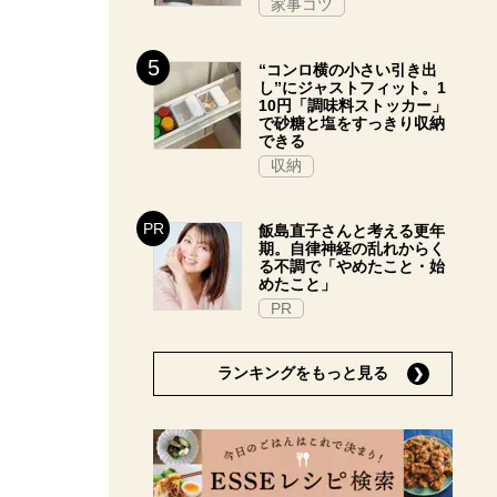
家事コツ
“コンロ横の小さい引き出
し”にジャストフィット。1
10円「調味料ストッカー」
で砂糖と塩をすっきり収納
できる
収納
飯島直子さんと考える更年
期。自律神経の乱れからく
る不調で「やめたこと・始
めたこと」
PR
ランキングをもっと見る