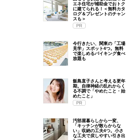
エネ住宅が補助金でおトク
に建てられる！＜無料カタ
ログ＆プレゼントのチャン
スも＞
PR
今行きたい、関東の「工場
見学」スポット4つ。無料
で楽しめるバイキング食べ
放題も
飯島直子さんと考える更年
期。自律神経の乱れからく
る不調で「やめたこと・始
めたこと」
PR
汚部屋暮らしから一変、
「キッチンが散らからな
い」収納の工夫4つ。小さ
な工夫で戻しやすい引き出