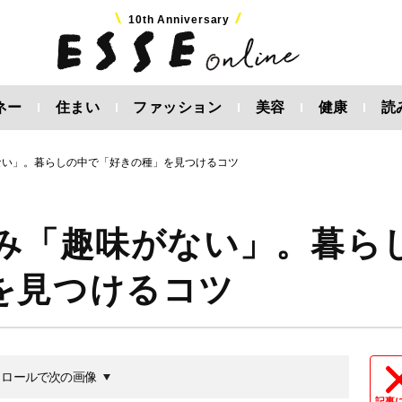
10th Anniversary
ネー
住まい
ファッション
美容
健康
読
ない」。暮らしの中で「好きの種」を見つけるコツ
悩み「趣味がない」。暮ら
を見つけるコツ
クロールで次の画像
記事