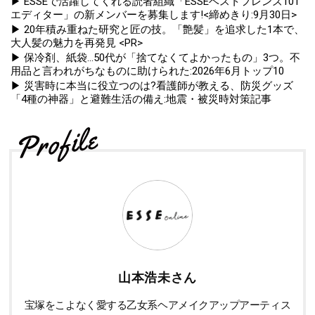
▶ ESSEで活躍してくれる読者組織「ESSEベストフレンズ101
エディター」の新メンバーを募集します!<締めきり:9月30日>
▶ 20年積み重ねた研究と匠の技。「艶髪」を追求した1本で、
大人髪の魅力を再発見 <PR>
▶ 保冷剤、紙袋...50代が「捨てなくてよかったもの」3つ。不
用品と言われがちなものに助けられた:2026年6月トップ10
▶ 災害時に本当に役立つのは?看護師が教える、防災グッズ
「4種の神器」と避難生活の備え:地震・被災時対策記事
山本浩未さん
宝塚をこよなく愛する乙女系ヘアメイクアップアーティス