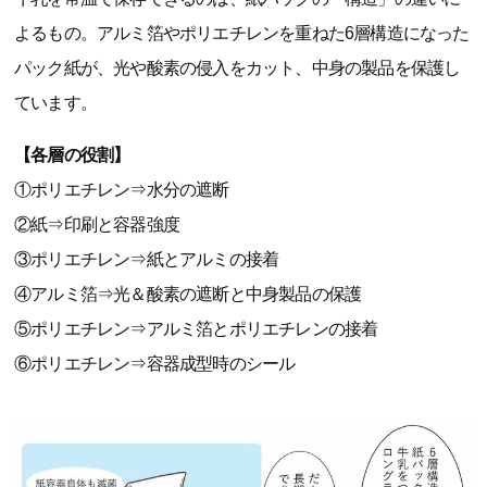
よるもの。アルミ箔やポリエチレンを重ねた6層構造になった
パック紙が、光や酸素の侵入をカット、中身の製品を保護し
ています。
【各層の役割】
①ポリエチレン⇒水分の遮断
②紙⇒印刷と容器強度
③ポリエチレン⇒紙とアルミの接着
④アルミ箔⇒光＆酸素の遮断と中身製品の保護
⑤ポリエチレン⇒アルミ箔とポリエチレンの接着
⑥ポリエチレン⇒容器成型時のシール