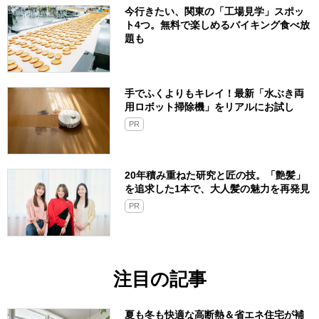
今行きたい、関東の「工場見学」スポッ
ト4つ。無料で楽しめるバイキング食べ放
題も
手でふくよりもキレイ！最新「水ぶき両
用ロボット掃除機」をリアルにお試し
PR
20年積み重ねた研究と匠の技。「艶髪」
を追求した1本で、大人髪の魅力を再発見
PR
注目の記事
夏も冬も快適な高断熱＆省エネ住宅が補