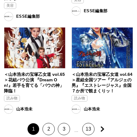
美容
美容
ESSE編集部
ESSE編集部
＜山本浩未の宝塚乙女道 vol.65
＜山本浩未の宝塚乙女道 vol.64
＞花組バウ公演 『Dream O
＞星組全国ツアー『アルジェの
n!』若手を育てる「バウの神」
男』『エストレージャス』全国
降臨！
７か所で観まくりッ！
読み物
読み物
山本浩未
山本浩未
1
2
3
13
…