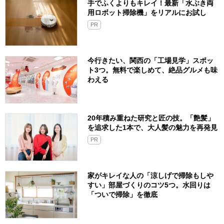
手でふくよりもキレイ！最新「水ぶき両
用ロボット掃除機」をリアルにお試し
PR
今行きたい、関西の「工場見学」スポッ
ト3つ。無料で楽しめて、絶品グルメも味
わえる
20年積み重ねた研究と匠の技。「艶髪」
を追求した1本で、大人髪の魅力を再発見
PR
家がキレイな人の「涼しげで掃除もしや
すい」部屋づくりのコツ5つ。水回りは
「ついで掃除」を徹底