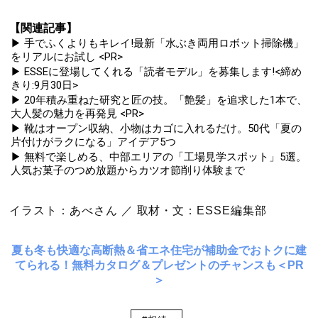
【関連記事】
▶ 手でふくよりもキレイ!最新「水ぶき両用ロボット掃除機」
をリアルにお試し <PR>
▶ ESSEに登場してくれる「読者モデル」を募集します!<締め
きり:9月30日>
▶ 20年積み重ねた研究と匠の技。「艶髪」を追求した1本で、
大人髪の魅力を再発見 <PR>
▶ 靴はオープン収納、小物はカゴに入れるだけ。50代「夏の
片付けがラクになる」アイデア5つ
▶ 無料で楽しめる、中部エリアの「工場見学スポット」5選。
人気お菓子のつめ放題からカツオ節削り体験まで
イラスト：あべさん ／ 取材・文：ESSE編集部
夏も冬も快適な高断熱＆省エネ住宅が補助金でおトクに建
てられる！無料カタログ＆プレゼントのチャンスも＜PR
＞