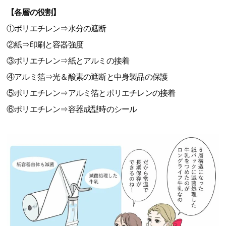
【各層の役割】
①ポリエチレン⇒水分の遮断
②紙⇒印刷と容器強度
③ポリエチレン⇒紙とアルミの接着
④アルミ箔⇒光＆酸素の遮断と中身製品の保護
⑤ポリエチレン⇒アルミ箔とポリエチレンの接着
⑥ポリエチレン⇒容器成型時のシール