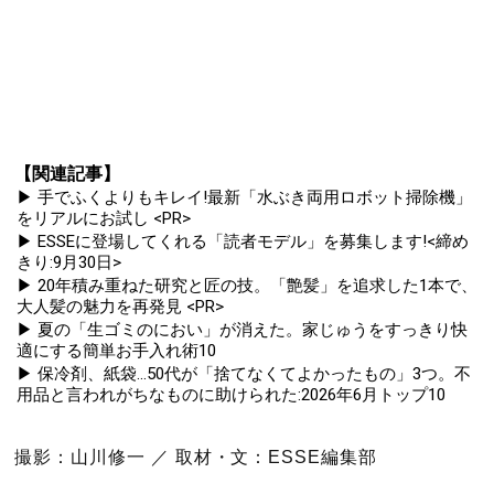
【関連記事】
▶ 手でふくよりもキレイ!最新「水ぶき両用ロボット掃除機」
をリアルにお試し <PR>
▶ ESSEに登場してくれる「読者モデル」を募集します!<締め
きり:9月30日>
▶ 20年積み重ねた研究と匠の技。「艶髪」を追求した1本で、
大人髪の魅力を再発見 <PR>
▶ 夏の「生ゴミのにおい」が消えた。家じゅうをすっきり快
適にする簡単お手入れ術10
▶ 保冷剤、紙袋...50代が「捨てなくてよかったもの」3つ。不
用品と言われがちなものに助けられた:2026年6月トップ10
撮影：山川修一 ／ 取材・文：ESSE編集部