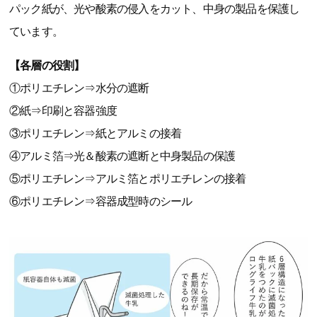
パック紙が、光や酸素の侵入をカット、中身の製品を保護し
ています。
【各層の役割】
①ポリエチレン⇒水分の遮断
②紙⇒印刷と容器強度
③ポリエチレン⇒紙とアルミの接着
④アルミ箔⇒光＆酸素の遮断と中身製品の保護
⑤ポリエチレン⇒アルミ箔とポリエチレンの接着
⑥ポリエチレン⇒容器成型時のシール