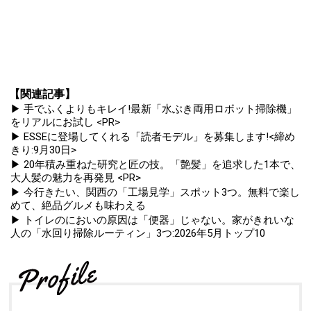
【関連記事】
▶ 手でふくよりもキレイ!最新「水ぶき両用ロボット掃除機」
をリアルにお試し <PR>
▶ ESSEに登場してくれる「読者モデル」を募集します!<締め
きり:9月30日>
▶ 20年積み重ねた研究と匠の技。「艶髪」を追求した1本で、
大人髪の魅力を再発見 <PR>
▶ 今行きたい、関西の「工場見学」スポット3つ。無料で楽し
めて、絶品グルメも味わえる
▶ トイレのにおいの原因は「便器」じゃない。家がきれいな
人の「水回り掃除ルーティン」3つ:2026年5月トップ10