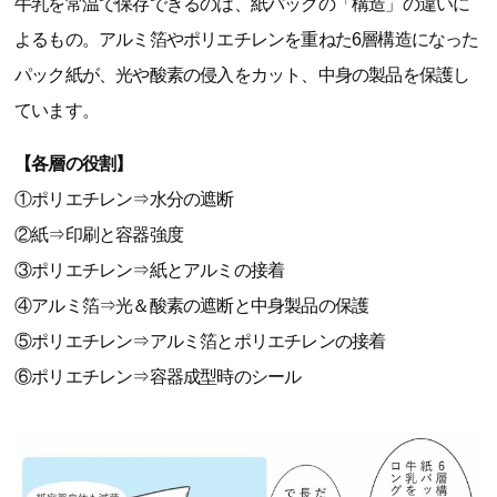
牛乳を常温で保存できるのは、紙パックの「構造」の違いに
よるもの。アルミ箔やポリエチレンを重ねた6層構造になった
パック紙が、光や酸素の侵入をカット、中身の製品を保護し
ています。
【各層の役割】
①ポリエチレン⇒水分の遮断
②紙⇒印刷と容器強度
③ポリエチレン⇒紙とアルミの接着
④アルミ箔⇒光＆酸素の遮断と中身製品の保護
⑤ポリエチレン⇒アルミ箔とポリエチレンの接着
⑥ポリエチレン⇒容器成型時のシール