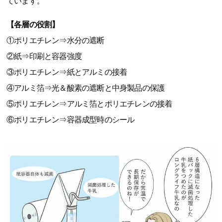
ています。
【各層の役割】
①ポリエチレン⇒水分の遮断
②紙⇒印刷と容器強度
③ポリエチレン⇒紙とアルミの接着
④アルミ箔⇒光＆酸素の遮断と中身製品の保護
⑤ポリエチレン⇒アルミ箔とポリエチレンの接着
⑥ポリエチレン⇒容器成型時のシール