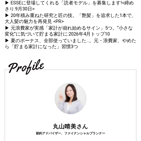
▶ ESSEに登場してくれる「読者モデル」を募集します!<締め
きり:9月30日>
▶ 20年積み重ねた研究と匠の技。「艶髪」を追求した1本で、
大人髪の魅力を再発見 <PR>
▶ 元浪費家が実感「家計が崩れ始めるサイン」5つ。“小さな
変化”に気づいて貯まる家計に:2026年4月トップ10
▶ 夏のボーナス、全部使っていました...。元・浪費家、やめた
ら「貯まる家計になった」習慣3つ
丸山晴美さん
節約アドバイザー、ファイナンシャルプランナー