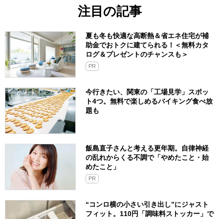
注目の記事
夏も冬も快適な高断熱＆省エネ住宅が補
助金でおトクに建てられる！＜無料カタ
ログ＆プレゼントのチャンスも＞
PR
今行きたい、関東の「工場見学」スポッ
ト4つ。無料で楽しめるバイキング食べ放
題も
飯島直子さんと考える更年期。自律神経
の乱れからくる不調で「やめたこと・始
めたこと」
PR
“コンロ横の小さい引き出し”にジャスト
フィット。110円「調味料ストッカー」で