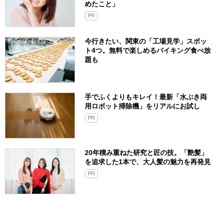
めたこと」
PR
今行きたい、関東の「工場見学」スポッ
ト4つ。無料で楽しめるバイキング食べ放
題も
手でふくよりもキレイ！最新「水ぶき両
用ロボット掃除機」をリアルにお試し
PR
20年積み重ねた研究と匠の技。「艶髪」
を追求した1本で、大人髪の魅力を再発見
PR