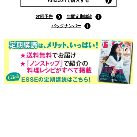
9月号通常版
(定価:790円)
Amazonで購入する
次回予告
年間定期購読
バックナンバー