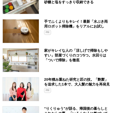
砂糖と塩をすっきり収納できる
手でふくよりもキレイ！最新「水ぶき両
用ロボット掃除機」をリアルにお試し
PR
家がキレイな人の「涼しげで掃除もしや
すい」部屋づくりのコツ5つ。水回りは
「ついで掃除」を徹底
20年積み重ねた研究と匠の技。「艶髪」
を追求した1本で、大人髪の魅力を再発見
PR
“りくりゅう”が語る、帰国後の暮らしと