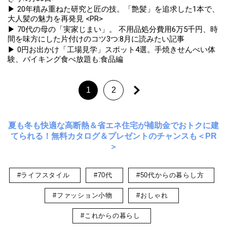
▶ 20年積み重ねた研究と匠の技。「艶髪」を追求した1本で、
大人髪の魅力を再発見 <PR>
▶ 70代の母の「実家じまい」。 不用品処分費用6万5千円、時
間を味方にした片付けのコツ3つ:8月に読みたい記事
▶ 0円お出かけ「工場見学」スポット4選。手焼きせんべい体
験、バイキング食べ放題も:食品編
1
2
夏も冬も快適な高断熱＆省エネ住宅が補助金でおトクに建
てられる！無料カタログ＆プレゼントのチャンスも＜PR
＞
#ライフスタイル
#70代
#50代からの暮らし方
#ファッション小物
#おしゃれ
#これからの暮らし