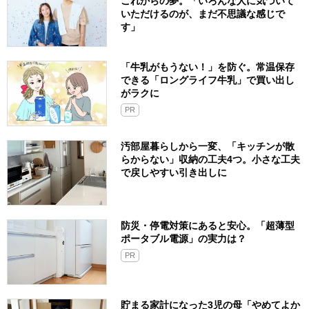
これからの夢。「いろんな人に気づいて
いただけるのが、まだ不思議な感じで
す」
「牛乳がもうない！」を防ぐ。常温保存
できる「ロングライフ牛乳」で買い出し
がラクに
PR
汚部屋暮らしから一変、「キッチンが散
らからない」収納の工夫4つ。小さな工夫
で戻しやすい引き出しに
防災・停電対策にあると安心。「超薄型
ポータブル電源」の実力は？​
PR
貯まる家計になった3児の母「やめてよか