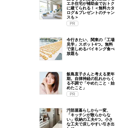
エネ住宅が補助金でおトク
に建てられる！＜無料カタ
ログ＆プレゼントのチャン
スも＞
PR
今行きたい、関東の「工場
見学」スポット4つ。無料
で楽しめるバイキング食べ
放題も
飯島直子さんと考える更年
期。自律神経の乱れからく
る不調で「やめたこと・始
めたこと」
PR
汚部屋暮らしから一変、
「キッチンが散らからな
い」収納の工夫4つ。小さ
な工夫で戻しやすい引き出