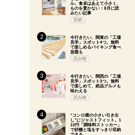
ル。食卓はあえて小さく、
ものを置かない：8月に読
みたい記事
収納
今行きたい、関東の「工場
見学」スポット4つ。無料
で楽しめるバイキング食べ
放題も
読み物
今行きたい、関西の「工場
見学」スポット3つ。無料
で楽しめて、絶品グルメも
味わえる
読み物
“コンロ横の小さい引き出
し”にジャストフィット。1
10円「調味料ストッカー」
で砂糖と塩をすっきり収納
できる