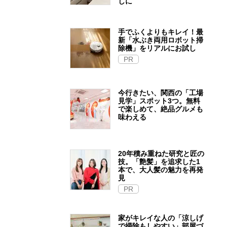
しに
手でふくよりもキレイ！最
新「水ぶき両用ロボット掃
除機」をリアルにお試し
PR
今行きたい、関西の「工場
見学」スポット3つ。無料
で楽しめて、絶品グルメも
味わえる
20年積み重ねた研究と匠の
技。「艶髪」を追求した1
本で、大人髪の魅力を再発
見
PR
家がキレイな人の「涼しげ
で掃除もしやすい」部屋づ