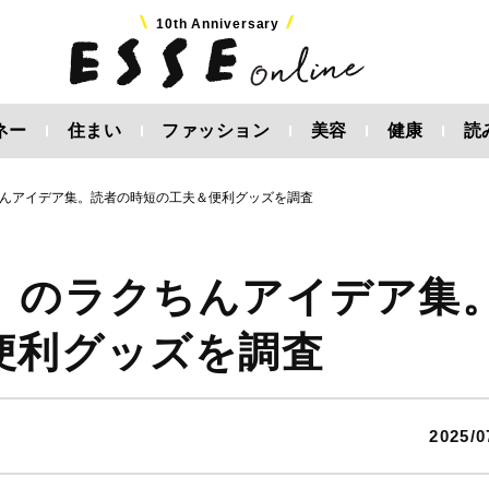
10th Anniversary
ネー
住まい
ファッション
美容
健康
読
んアイデア集。読者の時短の工夫＆便利グッズを調査
」のラクちんアイデア集
便利グッズを調査
2025/0