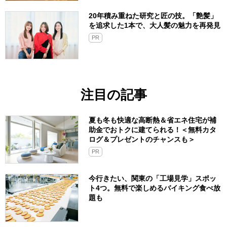
20年積み重ねた研究と匠の技。「艶髪」
を追求した1本で、大人髪の魅力を再発見
PR
注目の記事
夏も冬も快適な高断熱＆省エネ住宅が補
助金でおトクに建てられる！＜無料カタ
ログ＆プレゼントのチャンスも＞
PR
今行きたい、関東の「工場見学」スポッ
ト4つ。無料で楽しめるバイキング食べ放
題も