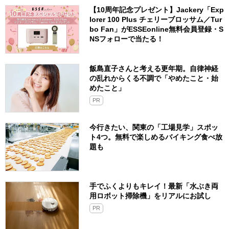
【10周年記念プレゼント】Jackery「Exp
lorer 100 Plus チェリーブロッサム／Tur
bo Fan」がESSEonline無料会員登録・S
NSフォローで当たる！
飯島直子さんと考える更年期。自律神経
の乱れからくる不調で「やめたこと・始
めたこと」
PR
今行きたい、関東の「工場見学」スポッ
ト4つ。無料で楽しめるバイキング食べ放
題も
手でふくよりもキレイ！最新「水ぶき両
用ロボット掃除機」をリアルにお試し
PR