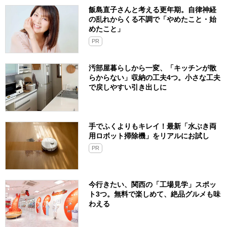
飯島直子さんと考える更年期。自律神経
の乱れからくる不調で「やめたこと・始
めたこと」
PR
汚部屋暮らしから一変、「キッチンが散
らからない」収納の工夫4つ。小さな工夫
で戻しやすい引き出しに
手でふくよりもキレイ！最新「水ぶき両
用ロボット掃除機」をリアルにお試し
PR
今行きたい、関西の「工場見学」スポッ
ト3つ。無料で楽しめて、絶品グルメも味
わえる