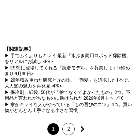
【関連記事】
▶ 手でふくよりもキレイ!最新「水ぶき両用ロボット掃除機」
をリアルにお試し <PR>
▶ ESSEに登場してくれる「読者モデル」を募集します!<締め
きり:9月30日>
▶ 20年積み重ねた研究と匠の技。「艶髪」を追求した1本で、
大人髪の魅力を再発見 <PR>
▶ 保冷剤、紙袋...50代が「捨てなくてよかったもの」3つ。不
用品と言われがちなものに助けられた:2026年6月トップ10
▶ 家がキレイな人がやっている「もの選びのコツ」4つ。買い
物がどんどん上手になる小さな習慣
1
2