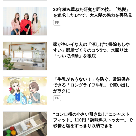
20年積み重ねた研究と匠の技。「艶髪」
を追求した1本で、大人髪の魅力を再発見
PR
家がキレイな人の「涼しげで掃除もしや
すい」部屋づくりのコツ5つ。水回りは
「ついで掃除」を徹底
「牛乳がもうない！」を防ぐ。常温保存
できる「ロングライフ牛乳」で買い出し
がラクに
PR
“コンロ横の小さい引き出し”にジャスト
フィット。110円「調味料ストッカー」で
砂糖と塩をすっきり収納できる