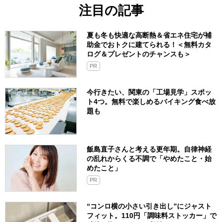
注目の記事
夏も冬も快適な高断熱＆省エネ住宅が補
助金でおトクに建てられる！＜無料カタ
ログ＆プレゼントのチャンスも＞
PR
今行きたい、関東の「工場見学」スポッ
ト4つ。無料で楽しめるバイキング食べ放
題も
飯島直子さんと考える更年期。自律神経
の乱れからくる不調で「やめたこと・始
めたこと」
PR
“コンロ横の小さい引き出し”にジャスト
フィット。110円「調味料ストッカー」で