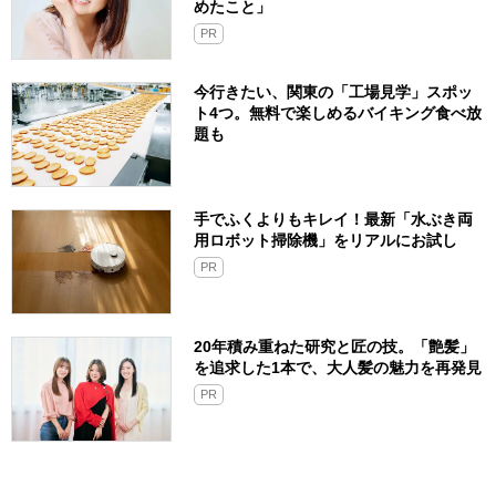
めたこと」
PR
今行きたい、関東の「工場見学」スポッ
ト4つ。無料で楽しめるバイキング食べ放
題も
手でふくよりもキレイ！最新「水ぶき両
用ロボット掃除機」をリアルにお試し
PR
20年積み重ねた研究と匠の技。「艶髪」
を追求した1本で、大人髪の魅力を再発見
PR