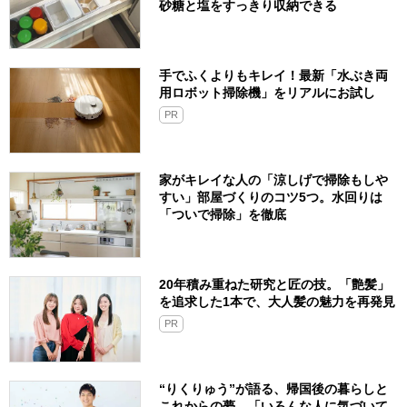
砂糖と塩をすっきり収納できる
手でふくよりもキレイ！最新「水ぶき両
用ロボット掃除機」をリアルにお試し
PR
家がキレイな人の「涼しげで掃除もしや
すい」部屋づくりのコツ5つ。水回りは
「ついで掃除」を徹底
20年積み重ねた研究と匠の技。「艶髪」
を追求した1本で、大人髪の魅力を再発見
PR
“りくりゅう”が語る、帰国後の暮らしと
これからの夢。「いろんな人に気づいて