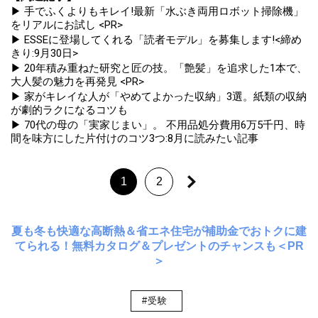
▶ 手でふくよりもキレイ!最新「水ぶき両用ロボット掃除機」
をリアルにお試し <PR>
▶ ESSEに登場してくれる「読者モデル」を募集します!<締め
きり:9月30日>
▶ 20年積み重ねた研究と匠の技。「艶髪」を追求した1本で、
大人髪の魅力を再発見 <PR>
▶ 家がキレイな人が「やめてよかった収納」3選。紙類の収納
が劇的ラクになるコツも
▶ 70代の母の「実家じまい」。 不用品処分費用6万5千円、時
間を味方にした片付けのコツ3つ:8月に読みたい記事
1
2
夏も冬も快適な高断熱＆省エネ住宅が補助金でおトクに建
てられる！無料カタログ＆プレゼントのチャンスも＜PR
＞
#受験