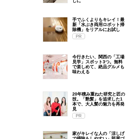
しに
手でふくよりもキレイ！最
新「水ぶき両用ロボット掃
除機」をリアルにお試し
PR
今行きたい、関西の「工場
見学」スポット3つ。無料
で楽しめて、絶品グルメも
味わえる
20年積み重ねた研究と匠の
技。「艶髪」を追求した1
本で、大人髪の魅力を再発
見
PR
家がキレイな人の「涼しげ
で掃除もしやすい」部屋づ