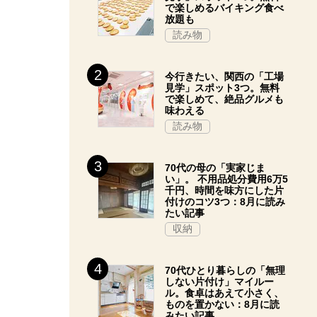
で楽しめるバイキング食べ
放題も
読み物
今行きたい、関西の「工場
見学」スポット3つ。無料
で楽しめて、絶品グルメも
味わえる
読み物
70代の母の「実家じま
い」。 不用品処分費用6万5
千円、時間を味方にした片
付けのコツ3つ：8月に読み
たい記事
収納
70代ひとり暮らしの「無理
しない片付け」マイルー
ル。食卓はあえて小さく、
ものを置かない：8月に読
みたい記事