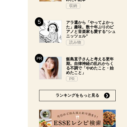
収納
アラ還から「やってよかっ
た」趣味。数十年ぶりのピ
アノと音楽家も愛する“シュ
ニッツェル”
読み物
飯島直子さんと考える更年
期。自律神経の乱れからく
る不調で「やめたこと・始
めたこと」
PR
ランキングをもっと見る