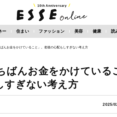
10th Anniversary
ネー
住まい
ファッション
美容
健康
読
ちばんお金をかけていること」。老後の心配もしすぎない考え方
いちばんお金をかけている
もしすぎない考え方
2025/0