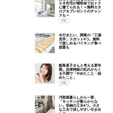
エネ住宅が補助金でおトク
に建てられる！＜無料カタ
ログ＆プレゼントのチャン
スも＞
PR
今行きたい、関東の「工場
見学」スポット4つ。無料
で楽しめるバイキング食べ
放題も
飯島直子さんと考える更年
期。自律神経の乱れからく
る不調で「やめたこと・始
めたこと」
PR
汚部屋暮らしから一変、
「キッチンが散らからな
い」収納の工夫4つ。小さ
な工夫で戻しやすい引き出