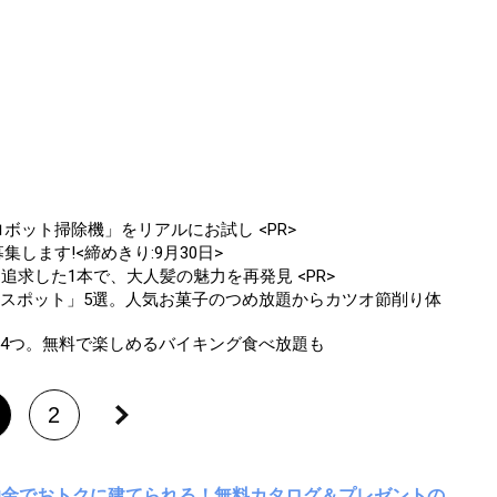
ボット掃除機」をリアルにお試し <PR>
します!<締めきり:9月30日>
追求した1本で、大人髪の魅力を再発見 <PR>
学スポット」5選。人気お菓子のつめ放題からカツオ節削り体
ト4つ。無料で楽しめるバイキング食べ放題も
2
助金でおトクに建てられる！無料カタログ＆プレゼントの