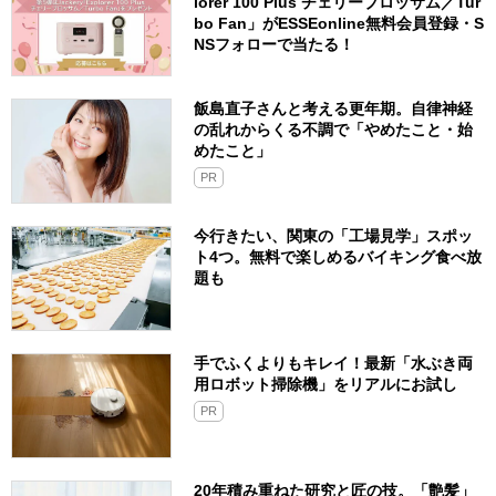
lorer 100 Plus チェリーブロッサム／Tur
bo Fan」がESSEonline無料会員登録・S
NSフォローで当たる！
飯島直子さんと考える更年期。自律神経
の乱れからくる不調で「やめたこと・始
めたこと」
PR
今行きたい、関東の「工場見学」スポッ
ト4つ。無料で楽しめるバイキング食べ放
題も
手でふくよりもキレイ！最新「水ぶき両
用ロボット掃除機」をリアルにお試し
PR
20年積み重ねた研究と匠の技。「艶髪」