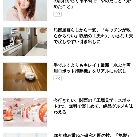
の乱れからくる不調で「やめたこと・始
めたこと」
PR
汚部屋暮らしから一変、「キッチンが散
らからない」収納の工夫4つ。小さな工夫
で戻しやすい引き出しに
手でふくよりもキレイ！最新「水ぶき両
用ロボット掃除機」をリアルにお試し
PR
今行きたい、関西の「工場見学」スポッ
ト3つ。無料で楽しめて、絶品グルメも味
わえる
20年積み重ねた研究と匠の技。「艶髪」