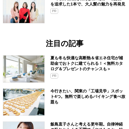
を追求した1本で、大人髪の魅力を再発見
PR
注目の記事
夏も冬も快適な高断熱＆省エネ住宅が補
助金でおトクに建てられる！＜無料カタ
ログ＆プレゼントのチャンスも＞
PR
今行きたい、関東の「工場見学」スポッ
ト4つ。無料で楽しめるバイキング食べ放
題も
飯島直子さんと考える更年期。自律神経