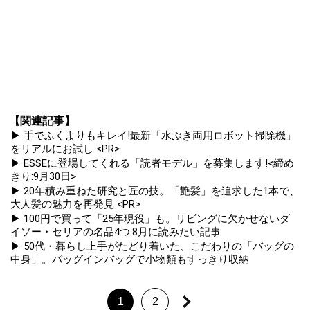
【関連記事】
▶ 手でふくよりもキレイ!最新「水ぶき両用ロボット掃除機」
をリアルにお試し <PR>
▶ ESSEに登場してくれる「読者モデル」を募集します!<締め
きり:9月30日>
▶ 20年積み重ねた研究と匠の技。「艶髪」を追求した1本で、
大人髪の魅力を再発見 <PR>
▶ 100円で買って「25年現役」も。リビングに欠かせないダ
イソー・セリアの名品4つ:8月に読みたい記事
▶ 50代・暮らし上手がたどり着いた、こだわりの「バッグの
中身」。バッグインバッグで小物類もすっきり収納
1
2