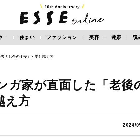
10th Anniversary
ネー
住まい
ファッション
美容
健康
読
老後のお金の不安」と乗り越え方
マンガ家が直面した「老後
越え方
2024/0