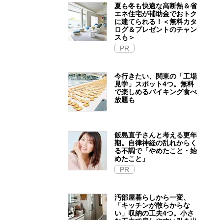
夏も冬も快適な高断熱＆省
エネ住宅が補助金でおトク
に建てられる！＜無料カタ
ログ＆プレゼントのチャン
スも＞
PR
今行きたい、関東の「工場
見学」スポット4つ。無料
で楽しめるバイキング食べ
放題も
飯島直子さんと考える更年
期。自律神経の乱れからく
る不調で「やめたこと・始
めたこと」
PR
汚部屋暮らしから一変、
「キッチンが散らからな
い」収納の工夫4つ。小さ