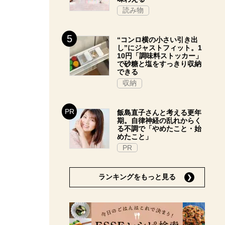
読み物
“コンロ横の小さい引き出
し”にジャストフィット。1
10円「調味料ストッカー」
で砂糖と塩をすっきり収納
できる
収納
飯島直子さんと考える更年
期。自律神経の乱れからく
る不調で「やめたこと・始
めたこと」
PR
ランキングをもっと見る