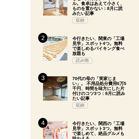
ル。食卓はあえて小さく、
ものを置かない：8月に読
みたい記事
収納
今行きたい、関東の「工場
見学」スポット4つ。無料
で楽しめるバイキング食べ
放題も
読み物
70代の母の「実家じま
い」。 不用品処分費用6万5
千円、時間を味方にした片
付けのコツ3つ：8月に読み
たい記事
収納
今行きたい、関西の「工場
見学」スポット3つ。無料
で楽しめて、絶品グルメも
味わえる