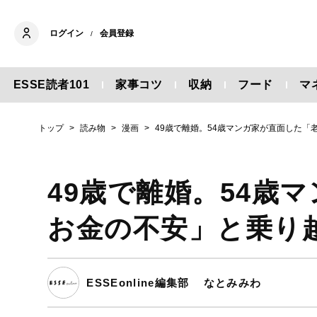
ログイン
会員登録
/
ESSE読者101
家事コツ
収納
フード
マ
トップ
読み物
漫画
49歳で離婚。54歳マンガ家が直面した「
49歳で離婚。54歳
お金の不安」と乗り
ESSEonline編集部
なとみみわ