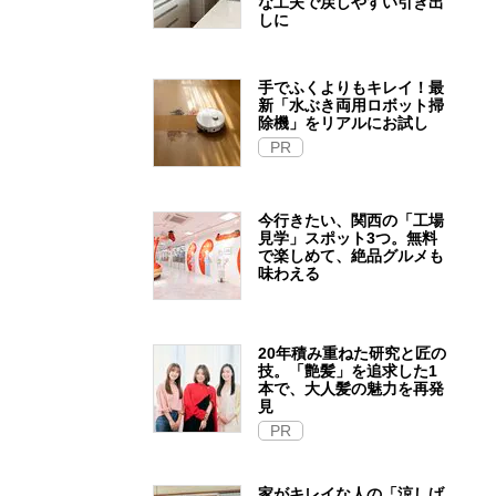
な工夫で戻しやすい引き出
しに
手でふくよりもキレイ！最
新「水ぶき両用ロボット掃
除機」をリアルにお試し
PR
今行きたい、関西の「工場
見学」スポット3つ。無料
で楽しめて、絶品グルメも
味わえる
20年積み重ねた研究と匠の
技。「艶髪」を追求した1
本で、大人髪の魅力を再発
見
PR
家がキレイな人の「涼しげ