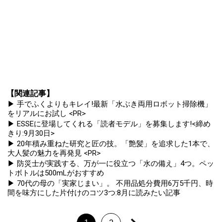
【関連記事】
▶ 手でふくよりもキレイ!最新「水ぶき両用ロボット掃除機」
をリアルにお試し <PR>
▶ ESSEに登場してくれる「読者モデル」を募集します!<締め
きり:9月30日>
▶ 20年積み重ねた研究と匠の技。「艶髪」を追求した1本で、
大人髪の魅力を再発見 <PR>
▶ 防災士が実践する、万が一に役立つ「水の備え」4つ。ペッ
トボトルは500mLがおすすめ
▶ 70代の母の「実家じまい」。 不用品処分費用6万5千円、時
間を味方にした片付けのコツ3つ:8月に読みたい記事