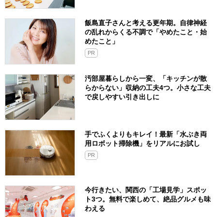
飯島直子さんと考える更年期。自律神経
の乱れからくる不調で「やめたこと・始
めたこと」
PR
汚部屋暮らしから一変、「キッチンが散
らからない」収納の工夫4つ。小さな工夫
で戻しやすい引き出しに
手でふくよりもキレイ！最新「水ぶき両
用ロボット掃除機」をリアルにお試し
PR
今行きたい、関西の「工場見学」スポッ
ト3つ。無料で楽しめて、絶品グルメも味
わえる