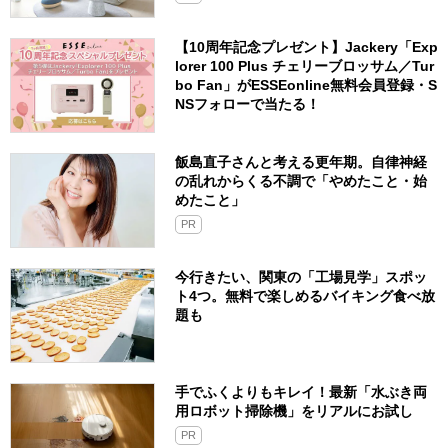
【10周年記念プレゼント】Jackery「Exp
lorer 100 Plus チェリーブロッサム／Tur
bo Fan」がESSEonline無料会員登録・S
NSフォローで当たる！
飯島直子さんと考える更年期。自律神経
の乱れからくる不調で「やめたこと・始
めたこと」
PR
今行きたい、関東の「工場見学」スポッ
ト4つ。無料で楽しめるバイキング食べ放
題も
手でふくよりもキレイ！最新「水ぶき両
用ロボット掃除機」をリアルにお試し
PR