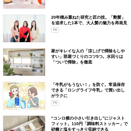
20年積み重ねた研究と匠の技。「艶髪」
を追求した1本で、大人髪の魅力を再発見
PR
家がキレイな人の「涼しげで掃除もしや
すい」部屋づくりのコツ5つ。水回りは
「ついで掃除」を徹底
「牛乳がもうない！」を防ぐ。常温保存
できる「ロングライフ牛乳」で買い出し
がラクに
PR
“コンロ横の小さい引き出し”にジャスト
フィット。110円「調味料ストッカー」で
砂糖と塩をすっきり収納できる