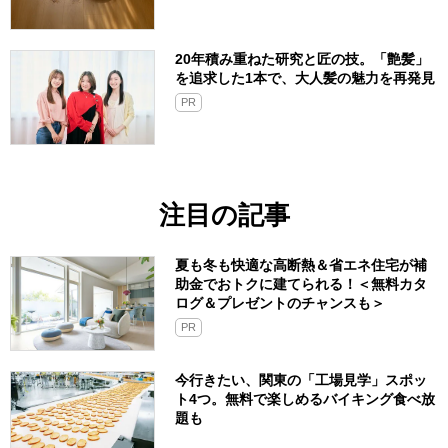
20年積み重ねた研究と匠の技。「艶髪」
を追求した1本で、大人髪の魅力を再発見
PR
注目の記事
夏も冬も快適な高断熱＆省エネ住宅が補
助金でおトクに建てられる！＜無料カタ
ログ＆プレゼントのチャンスも＞
PR
今行きたい、関東の「工場見学」スポッ
ト4つ。無料で楽しめるバイキング食べ放
題も