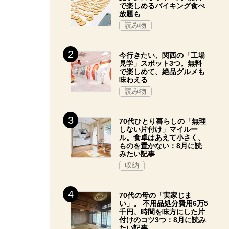
で楽しめるバイキング食べ
放題も
読み物
今行きたい、関西の「工場
見学」スポット3つ。無料
で楽しめて、絶品グルメも
味わえる
読み物
70代ひとり暮らしの「無理
しない片付け」マイルー
ル。食卓はあえて小さく、
ものを置かない：8月に読
みたい記事
収納
70代の母の「実家じま
い」。 不用品処分費用6万5
千円、時間を味方にした片
付けのコツ3つ：8月に読み
たい記事