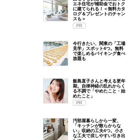
エネ住宅が補助金でおトク
に建てられる！＜無料カタ
ログ＆プレゼントのチャン
スも＞
PR
今行きたい、関東の「工場
見学」スポット4つ。無料
で楽しめるバイキング食べ
放題も
飯島直子さんと考える更年
期。自律神経の乱れからく
る不調で「やめたこと・始
めたこと」
PR
汚部屋暮らしから一変、
「キッチンが散らからな
い」収納の工夫4つ。小さ
な工夫で戻しやすい引き出