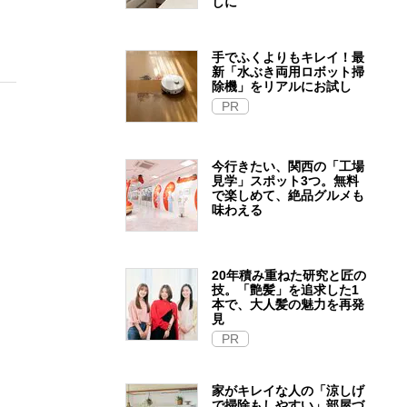
しに
手でふくよりもキレイ！最
新「水ぶき両用ロボット掃
除機」をリアルにお試し
PR
今行きたい、関西の「工場
見学」スポット3つ。無料
で楽しめて、絶品グルメも
味わえる
20年積み重ねた研究と匠の
技。「艶髪」を追求した1
本で、大人髪の魅力を再発
見
PR
家がキレイな人の「涼しげ
で掃除もしやすい」部屋づ