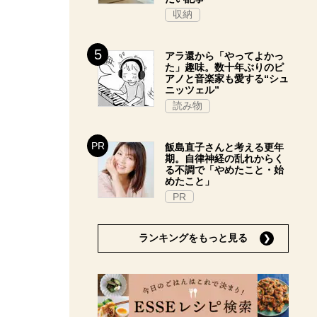
収納
アラ還から「やってよかっ
た」趣味。数十年ぶりのピ
アノと音楽家も愛する“シュ
ニッツェル”
読み物
飯島直子さんと考える更年
期。自律神経の乱れからく
る不調で「やめたこと・始
めたこと」
PR
ランキングをもっと見る