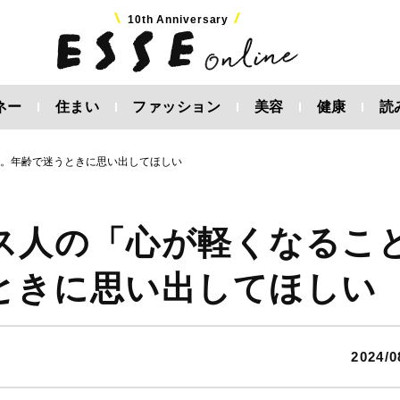
10th Anniversary
ネー
住まい
ファッション
美容
健康
読
」。年齢で迷うときに思い出してほしい
ス人の「心が軽くなるこ
ときに思い出してほしい
2024/0