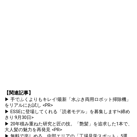
【関連記事】
▶ 手でふくよりもキレイ!最新「水ぶき両用ロボット掃除機」
をリアルにお試し <PR>
▶ ESSEに登場してくれる「読者モデル」を募集します!<締め
きり:9月30日>
▶ 20年積み重ねた研究と匠の技。「艶髪」を追求した1本で、
大人髪の魅力を再発見 <PR>
▶ 無料で楽しめる、中部エリアの「工場見学スポット」5選。