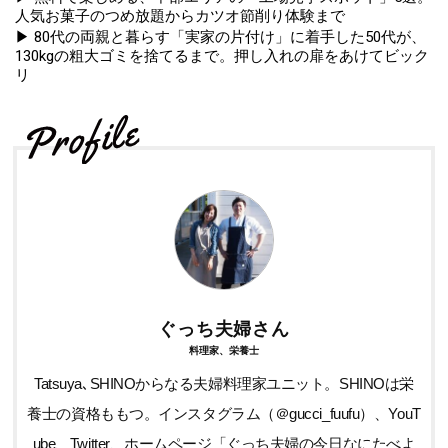
人気お菓子のつめ放題からカツオ節削り体験まで
▶ 80代の両親と暮らす「実家の片付け」に着手した50代が、
130kgの粗大ゴミを捨てるまで。押し入れの扉をあけてビック
リ
ぐっち夫婦さん
料理家、栄養士
Tatsuya､SHINOからなる夫婦料理家ユニット。SHINOは栄
養士の資格ももつ。インスタグラム（＠gucci_fuufu）、YouT
ube、Twitter、ホームページ「ぐっち夫婦の今日なにたべよ