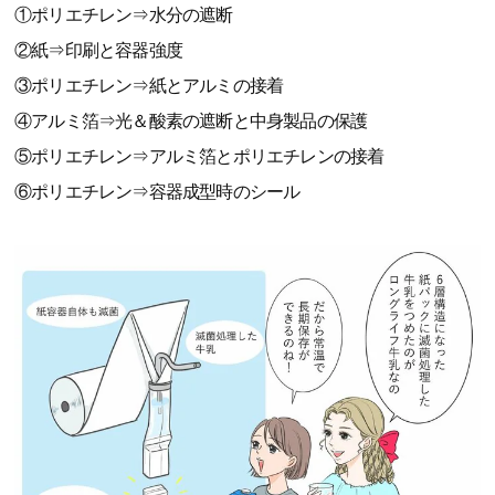
①ポリエチレン⇒水分の遮断
②紙⇒印刷と容器強度
③ポリエチレン⇒紙とアルミの接着
④アルミ箔⇒光＆酸素の遮断と中身製品の保護
⑤ポリエチレン⇒アルミ箔とポリエチレンの接着
⑥ポリエチレン⇒容器成型時のシール