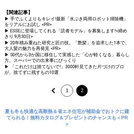
【関連記事】
▶ 手でふくよりもキレイ!最新「水ぶき両用ロボット掃除機」
をリアルにお試し <PR>
▶ ESSEに登場してくれる「読者モデル」を募集します!<締め
きり:9月30日>
▶ 20年積み重ねた研究と匠の技。「艶髪」を追求した1本で、
大人髪の魅力を再発見 <PR>
▶ 50代から3か国に移住して実感した「心が軽くなる」暮らし
方。スーパーでの出来事にびっくり
▶ 「これだけは捨てないで!」3000軒見てきた片づけのプロ
が、捨てずに残すもの10選
1
2
夏も冬も快適な高断熱＆省エネ住宅が補助金でおトクに建
てられる！無料カタログ＆プレゼントのチャンスも＜PR
＞