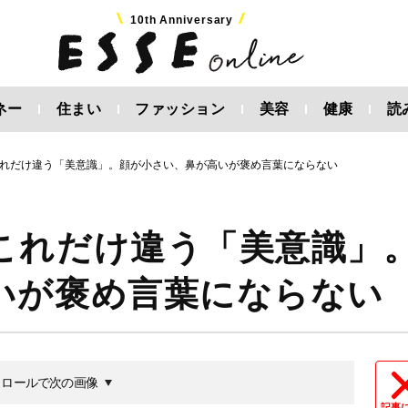
10th Anniversary
ネー
住まい
ファッション
美容
健康
読
れだけ違う「美意識」。顔が小さい、鼻が高いが褒め言葉にならない
これだけ違う「美意識」
いが褒め言葉にならない
クロールで次の画像
記事