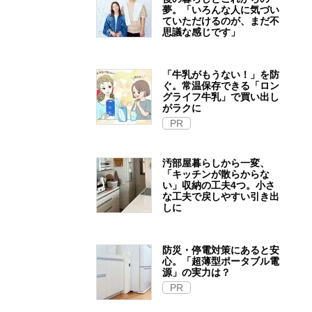
夢。「いろんな人に気づい
ていただけるのが、まだ不
思議な感じです」
「牛乳がもうない！」を防
ぐ。常温保存できる「ロン
グライフ牛乳」で買い出し
がラクに
PR
汚部屋暮らしから一変、
「キッチンが散らからな
い」収納の工夫4つ。小さ
な工夫で戻しやすい引き出
しに
防災・停電対策にあると安
心。「超薄型ポータブル電
源」の実力は？​
PR