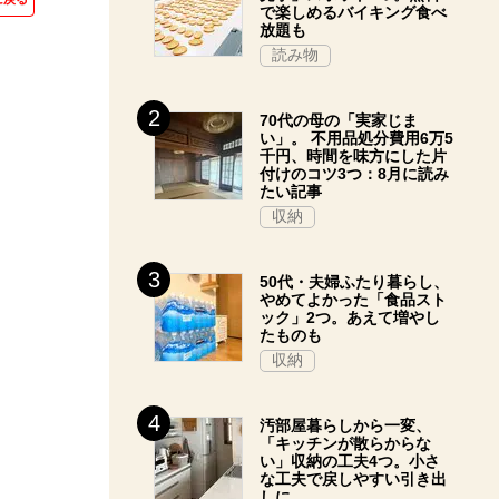
で楽しめるバイキング食べ
放題も
読み物
70代の母の「実家じま
い」。 不用品処分費用6万5
千円、時間を味方にした片
付けのコツ3つ：8月に読み
たい記事
収納
50代・夫婦ふたり暮らし、
やめてよかった「食品スト
ック」2つ。あえて増やし
たものも
収納
汚部屋暮らしから一変、
「キッチンが散らからな
い」収納の工夫4つ。小さ
な工夫で戻しやすい引き出
しに