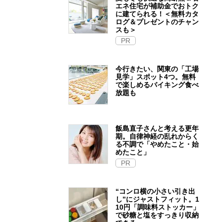
エネ住宅が補助金でおトク
に建てられる！＜無料カタ
ログ＆プレゼントのチャン
スも＞
PR
今行きたい、関東の「工場
見学」スポット4つ。無料
で楽しめるバイキング食べ
放題も
飯島直子さんと考える更年
期。自律神経の乱れからく
る不調で「やめたこと・始
めたこと」
PR
“コンロ横の小さい引き出
し”にジャストフィット。1
10円「調味料ストッカー」
で砂糖と塩をすっきり収納