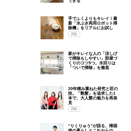
できる
手でふくよりもキレイ！最
新「水ぶき両用ロボット掃
除機」をリアルにお試し
PR
家がキレイな人の「涼しげ
で掃除もしやすい」部屋づ
くりのコツ5つ。水回りは
「ついで掃除」を徹底
20年積み重ねた研究と匠の
技。「艶髪」を追求した1
本で、大人髪の魅力を再発
見
PR
“りくりゅう”が語る、帰国
後の暮らしとこれからの