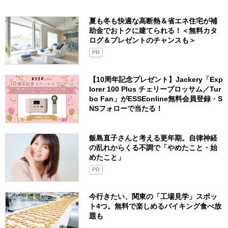
夏も冬も快適な高断熱＆省エネ住宅が補
助金でおトクに建てられる！＜無料カタ
ログ＆プレゼントのチャンスも＞
PR
【10周年記念プレゼント】Jackery「Exp
lorer 100 Plus チェリーブロッサム／Tur
bo Fan」がESSEonline無料会員登録・S
NSフォローで当たる！
飯島直子さんと考える更年期。自律神経
の乱れからくる不調で「やめたこと・始
めたこと」
PR
今行きたい、関東の「工場見学」スポッ
ト4つ。無料で楽しめるバイキング食べ放
題も