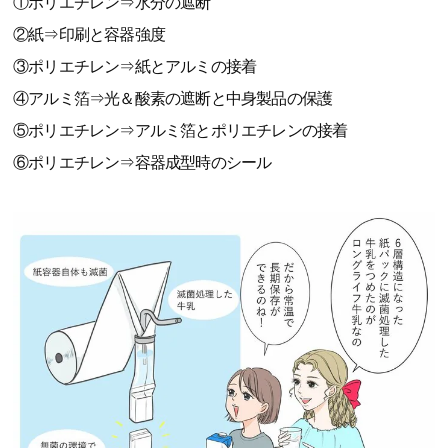
①ポリエチレン⇒水分の遮断
②紙⇒印刷と容器強度
③ポリエチレン⇒紙とアルミの接着
④アルミ箔⇒光＆酸素の遮断と中身製品の保護
⑤ポリエチレン⇒アルミ箔とポリエチレンの接着
⑥ポリエチレン⇒容器成型時のシール