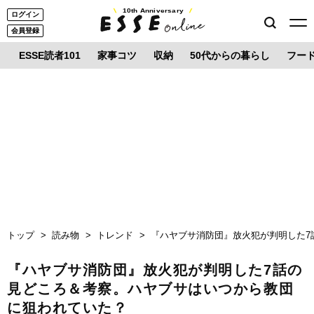
10th Anniversary
ログイン
会員登録
ESSE読者101
家事コツ
収納
50代からの暮らし
フー
トップ
読み物
トレンド
『ハヤブサ消防団』放火犯が判明した7
『ハヤブサ消防団』放火犯が判明した7話の
見どころ＆考察。ハヤブサはいつから教団
に狙われていた？