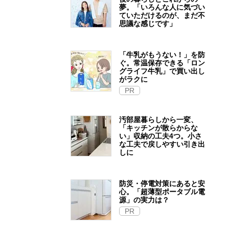
夢。「いろんな人に気づい
ていただけるのが、まだ不
思議な感じです」
「牛乳がもうない！」を防
ぐ。常温保存できる「ロン
グライフ牛乳」で買い出し
がラクに
PR
汚部屋暮らしから一変、
「キッチンが散らからな
い」収納の工夫4つ。小さ
な工夫で戻しやすい引き出
しに
防災・停電対策にあると安
心。「超薄型ポータブル電
源」の実力は？​
PR