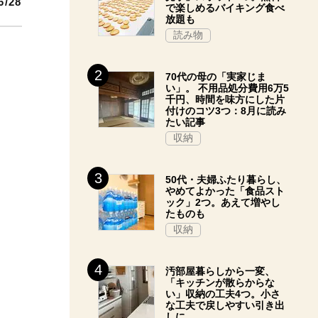
6/28
で楽しめるバイキング食べ
放題も
読み物
70代の母の「実家じま
い」。 不用品処分費用6万5
千円、時間を味方にした片
付けのコツ3つ：8月に読み
たい記事
収納
50代・夫婦ふたり暮らし、
やめてよかった「食品スト
ック」2つ。あえて増やし
たものも
収納
汚部屋暮らしから一変、
「キッチンが散らからな
い」収納の工夫4つ。小さ
な工夫で戻しやすい引き出
しに