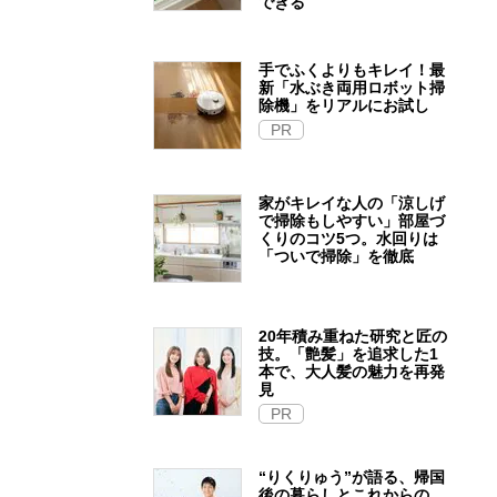
できる
手でふくよりもキレイ！最
新「水ぶき両用ロボット掃
除機」をリアルにお試し
PR
家がキレイな人の「涼しげ
で掃除もしやすい」部屋づ
くりのコツ5つ。水回りは
「ついで掃除」を徹底
20年積み重ねた研究と匠の
技。「艶髪」を追求した1
本で、大人髪の魅力を再発
見
PR
“りくりゅう”が語る、帰国
後の暮らしとこれからの