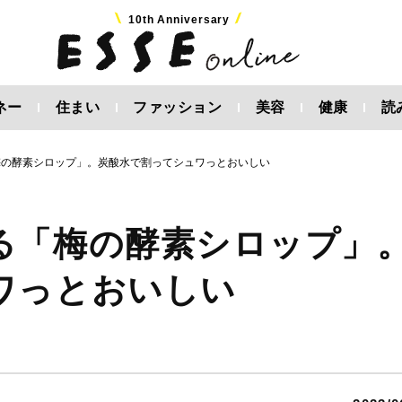
10th Anniversary
ネー
住まい
ファッション
美容
健康
読
梅の酵素シロップ」。炭酸水で割ってシュワっとおいしい
る「梅の酵素シロップ」
ワっとおいしい