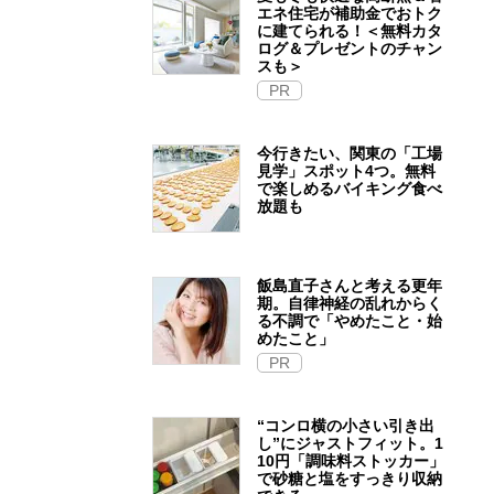
エネ住宅が補助金でおトク
に建てられる！＜無料カタ
ログ＆プレゼントのチャン
スも＞
PR
今行きたい、関東の「工場
見学」スポット4つ。無料
で楽しめるバイキング食べ
放題も
飯島直子さんと考える更年
期。自律神経の乱れからく
る不調で「やめたこと・始
めたこと」
PR
“コンロ横の小さい引き出
し”にジャストフィット。1
10円「調味料ストッカー」
で砂糖と塩をすっきり収納