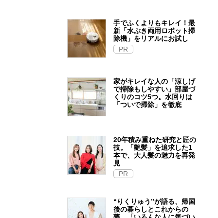
手でふくよりもキレイ！最
新「水ぶき両用ロボット掃
除機」をリアルにお試し
PR
家がキレイな人の「涼しげ
で掃除もしやすい」部屋づ
くりのコツ5つ。水回りは
「ついで掃除」を徹底
20年積み重ねた研究と匠の
技。「艶髪」を追求した1
本で、大人髪の魅力を再発
見
PR
“りくりゅう”が語る、帰国
後の暮らしとこれからの
夢。「いろんな人に気づい