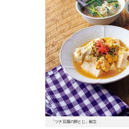
「ツナ豆腐の卵とじ」献立