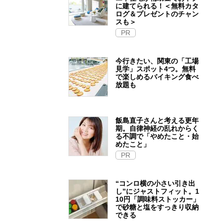
に建てられる！＜無料カタ
ログ＆プレゼントのチャン
スも＞
PR
今行きたい、関東の「工場
見学」スポット4つ。無料
で楽しめるバイキング食べ
放題も
飯島直子さんと考える更年
期。自律神経の乱れからく
る不調で「やめたこと・始
めたこと」
PR
“コンロ横の小さい引き出
し”にジャストフィット。1
10円「調味料ストッカー」
で砂糖と塩をすっきり収納
できる