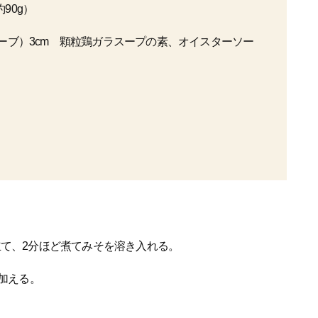
90g）
ューブ）3cm 顆粒鶏ガラスープの素、オイスターソー
立て、2分ほど煮てみそを溶き入れる。
に加える。