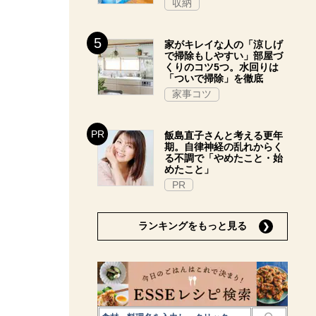
収納
家がキレイな人の「涼しげ
で掃除もしやすい」部屋づ
くりのコツ5つ。水回りは
「ついで掃除」を徹底
家事コツ
飯島直子さんと考える更年
期。自律神経の乱れからく
る不調で「やめたこと・始
めたこと」
PR
ランキングをもっと見る