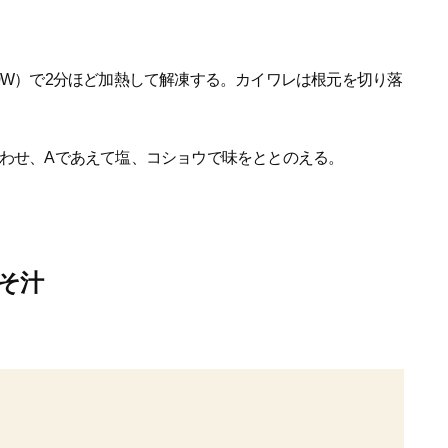
0W）で2分ほど加熱して解凍する。カイワレは根元を切り落
合わせ、Aであえて塩、コショウで味をととのえる。
そ汁