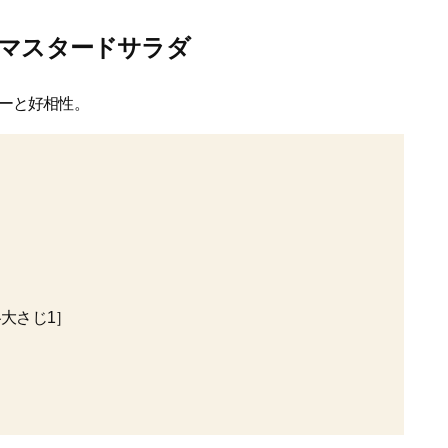
のマスタードサラダ
ーと好相性。
大さじ1］