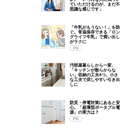
ていただけるのが、まだ不
思議な感じです」
「牛乳がもうない！」を防
ぐ。常温保存できる「ロン
グライフ牛乳」で買い出し
がラクに
PR
汚部屋暮らしから一変、
「キッチンが散らからな
い」収納の工夫4つ。小さ
な工夫で戻しやすい引き出
しに
防災・停電対策にあると安
心。「超薄型ポータブル電
源」の実力は？​
PR