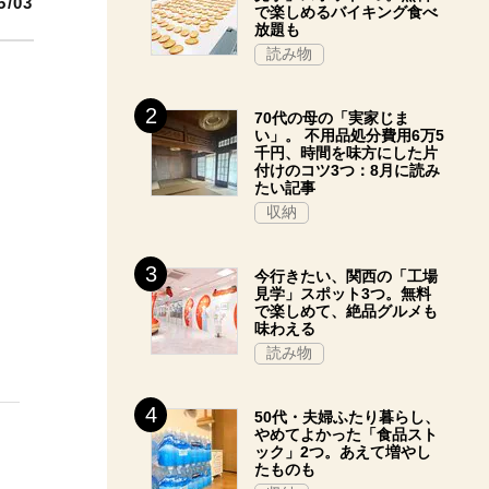
5/03
で楽しめるバイキング食べ
放題も
読み物
70代の母の「実家じま
い」。 不用品処分費用6万5
千円、時間を味方にした片
付けのコツ3つ：8月に読み
たい記事
収納
今行きたい、関西の「工場
見学」スポット3つ。無料
で楽しめて、絶品グルメも
味わえる
読み物
50代・夫婦ふたり暮らし、
やめてよかった「食品スト
ック」2つ。あえて増やし
たものも