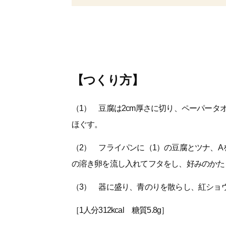
【つくり方】
（1） 豆腐は2cm厚さに切り、ペーパー
ほぐす。
（2） フライパンに（1）の豆腐とツナ、A
の溶き卵を流し入れてフタをし、好みのかた
（3） 器に盛り、青のりを散らし、紅ショ
［1人分312kcal 糖質5.8g］