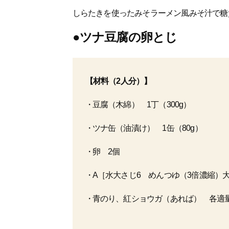
しらたきを使ったみそラーメン風みそ汁で糖
●ツナ豆腐の卵とじ
【材料（2人分）】
豆腐（木綿） 1丁（300g）
ツナ缶（油漬け） 1缶（80g）
卵 2個
A［水大さじ6 めんつゆ（3倍濃縮）大
青のり、紅ショウガ（あれば） 各適