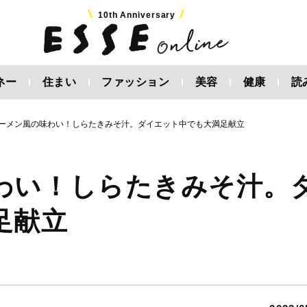
10th Anniversary
ネー
住まい
ファッション
美容
健康
読
ーメン風の味わい！しらたきみそ汁。ダイエット中でも大満足献立
わい！しらたきみそ汁。
足献立