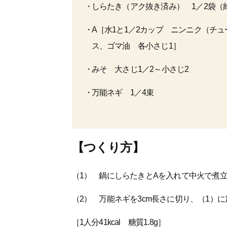
しらたき（アク抜き済み） 1／2袋（約
A［水1と1／2カップ ニンニク（チ
ス、ゴマ油 各小さじ1］
みそ 大さじ1／2～小さじ2
万能ネギ 1／4束
【つくり方】
（1） 鍋にしらたきとAを入れて中火で煮
（2） 万能ネギを3cm長さに切り、（1）
［1人分41kcal 糖質1.8g］