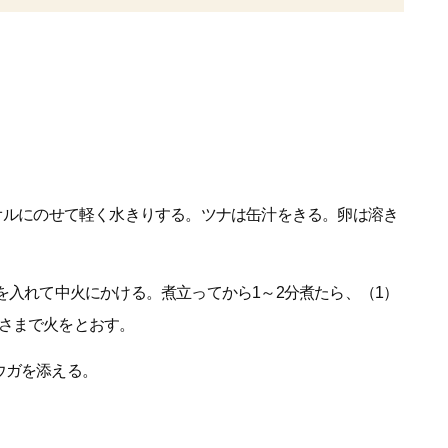
タオルにのせて軽く水きりする。ツナは缶汁をきる。卵は溶き
を入れて中火にかける。煮立ってから1～2分煮たら、（1）
さまで火をとおす。
ウガを添える。