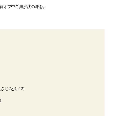
質オフ中ご無沙汰の味を。
さじ2と1／2］
量