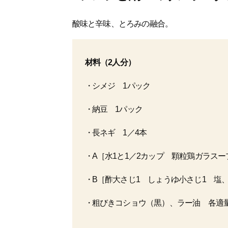
酸味と辛味、とろみの融合。
材料（2人分）
シメジ 1パック
納豆 1パック
長ネギ 1／4本
A［水1と1／2カップ 顆粒鶏ガラスー
B［酢大さじ1 しょうゆ小さじ1 塩
粗びきコショウ（黒）、ラー油 各適