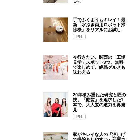
しに
手でふくよりもキレイ！最
新「水ぶき両用ロボット掃
除機」をリアルにお試し
PR
今行きたい、関西の「工場
見学」スポット3つ。無料
で楽しめて、絶品グルメも
味わえる
20年積み重ねた研究と匠の
技。「艶髪」を追求した1
本で、大人髪の魅力を再発
見
PR
家がキレイな人の「涼しげ
で掃除もしやすい」部屋づ