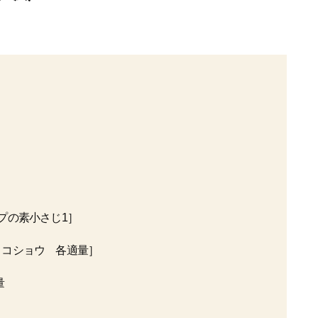
プの素小さじ1］
、コショウ 各適量］
量