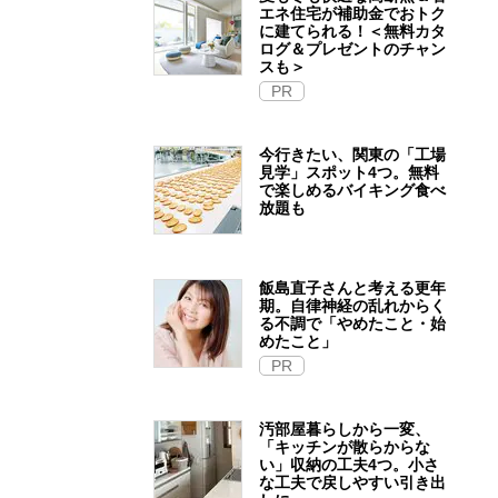
エネ住宅が補助金でおトク
に建てられる！＜無料カタ
ログ＆プレゼントのチャン
スも＞
PR
今行きたい、関東の「工場
見学」スポット4つ。無料
で楽しめるバイキング食べ
放題も
飯島直子さんと考える更年
期。自律神経の乱れからく
る不調で「やめたこと・始
めたこと」
PR
汚部屋暮らしから一変、
「キッチンが散らからな
い」収納の工夫4つ。小さ
な工夫で戻しやすい引き出