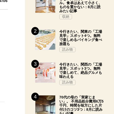
4/06
ル。食卓はあえて小さく、
ものを置かない：8月に読
みたい記事
収納
今行きたい、関東の「工場
見学」スポット4つ。無料
で楽しめるバイキング食べ
放題も
読み物
今行きたい、関西の「工場
見学」スポット3つ。無料
で楽しめて、絶品グルメも
味わえる
読み物
70代の母の「実家じま
い」。 不用品処分費用6万5
千円、時間を味方にした片
付けのコツ3つ：8月に読み
たい記事