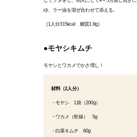
してフタをし、弱火にして4～5分蒸し焼き
ゆ、ラー油を混ぜ合わせて添える。
［1人分315kcal 糖質1.9g］
●モヤシキムチ
モヤシとワカメでかさ増し！
材料（2人分）
モヤシ 1袋（200g）
ワカメ（乾燥） 5g
白菜キムチ 60g