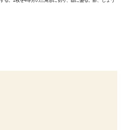
にする。1枚を4等分の三角形に切り、器に盛る。酢、しょう