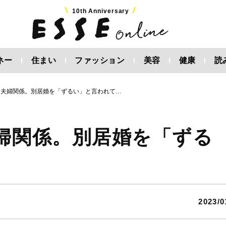
10th Anniversary
ネー
住まい
ファッション
美容
健康
読
る夫婦関係。別居婚を「ずるい」と言われて…
夫婦関係。別居婚を「ずる
2023/0