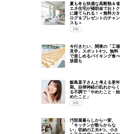
夏も冬も快適な高断熱＆省
エネ住宅が補助金でおトク
に建てられる！＜無料カタ
ログ＆プレゼントのチャン
スも＞
PR
今行きたい、関東の「工場
見学」スポット4つ。無料
で楽しめるバイキング食べ
放題も
飯島直子さんと考える更年
期。自律神経の乱れからく
る不調で「やめたこと・始
めたこと」
PR
汚部屋暮らしから一変、
「キッチンが散らからな
い」収納の工夫4つ。小さ