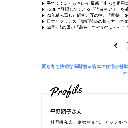
▶ 手でふくよりもキレイ!最新「水ぶき両用ロ
▶ ESSEに登場してくれる「読者モデル」を募集
▶ 20年積み重ねた研究と匠の技。「艶髪」を
▶ 日本とフランス「夫婦関係の整え方」の
▶ 50代2児の母が「暮らしでやめてよかっ
夏も冬も快適な高断熱＆省エネ住宅が補
チ
平野顕子さん
料理研究家。京都生まれ。アップルパ