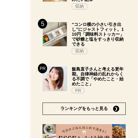
収納
“コンロ横の小さい引き出
し”にジャストフィット。1
10円「調味料ストッカー」
で砂糖と塩をすっきり収納
できる
収納
飯島直子さんと考える更年
期。自律神経の乱れからく
る不調で「やめたこと・始
めたこと」
PR
ランキングをもっと見る