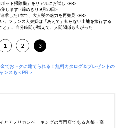
ボット掃除機」をリアルにお試し <PR>
します!<締めきり:9月30日>
追求した1本で、大人髪の魅力を再発見 <PR>
違い。フランス人夫婦は「あえて」知らない土地を旅行する
たこと」。自分時間が増えて、人間関係も広がった
1
2
3
助金でおトクに建てられる！無料カタログ＆プレゼントの
ャンスも＜PR＞
イとアメリカンベーキングの専門店である京都・高