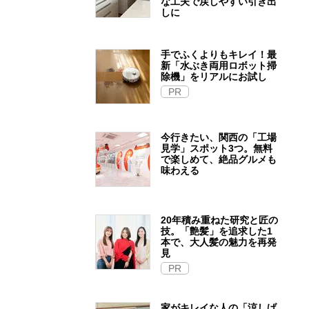
な工夫で戻しやすい引き出
しに
手でふくよりもキレイ！最
新「水ぶき両用ロボット掃
除機」をリアルにお試し
PR
今行きたい、関西の「工場
見学」スポット3つ。無料
で楽しめて、絶品グルメも
味わえる
20年積み重ねた研究と匠の
技。「艶髪」を追求した1
本で、大人髪の魅力を再発
見
PR
家がキレイな人の「涼しげ