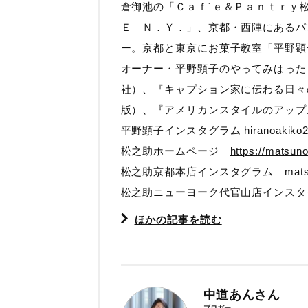
倉御池の「Ｃａｆ´ｅ＆Ｐａｎｔｒｙ
Ｅ Ｎ．Ｙ．」、京都・西陣にあるパ
ー。京都と東京にお菓子教室「平野顕
オーナー・平野顕子のやってみはった
社）、『キャプション家に伝わる日々
版）、『アメリカンスタイルのアップ
平野顕子インスタグラム hiranoakiko2
松之助ホームページ
https://matsun
松之助京都本店インスタグラム matsuno
松之助ニューヨーク代官山店インスタグラム 
ほかの記事を読む
中道あんさん
ブロガー