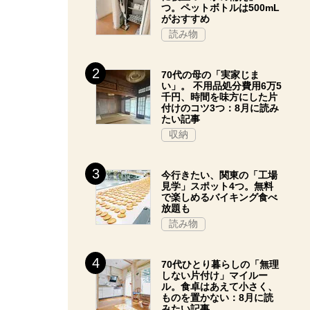
つ。ペットボトルは500mL
がおすすめ
読み物
70代の母の「実家じま
い」。 不用品処分費用6万5
千円、時間を味方にした片
付けのコツ3つ：8月に読み
たい記事
収納
今行きたい、関東の「工場
見学」スポット4つ。無料
で楽しめるバイキング食べ
放題も
読み物
70代ひとり暮らしの「無理
しない片付け」マイルー
ル。食卓はあえて小さく、
ものを置かない：8月に読
みたい記事