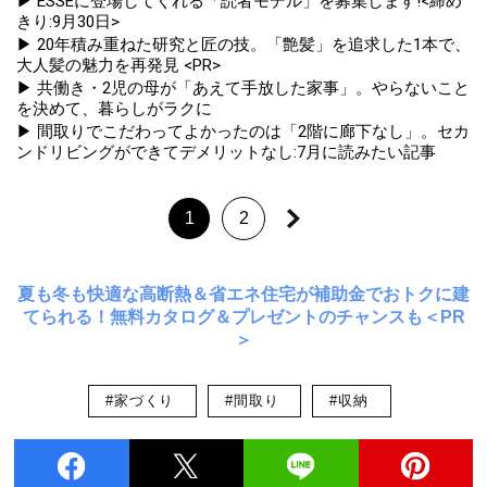
▶ ESSEに登場してくれる「読者モデル」を募集します!<締め
きり:9月30日>
▶ 20年積み重ねた研究と匠の技。「艶髪」を追求した1本で、
大人髪の魅力を再発見 <PR>
▶ 共働き・2児の母が「あえて手放した家事」。やらないこと
を決めて、暮らしがラクに
▶ 間取りでこだわってよかったのは「2階に廊下なし」。セカ
ンドリビングができてデメリットなし:7月に読みたい記事
1
2
夏も冬も快適な高断熱＆省エネ住宅が補助金でおトクに建
てられる！無料カタログ＆プレゼントのチャンスも＜PR
＞
#家づくり
#間取り
#収納