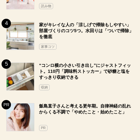
読み物
家がキレイな人の「涼しげで掃除もしやすい」
部屋づくりのコツ5つ。水回りは「ついで掃除」
を徹底
家事コツ
“コンロ横の小さい引き出し”にジャストフィッ
ト。110円「調味料ストッカー」で砂糖と塩を
すっきり収納できる
収納
飯島直子さんと考える更年期。自律神経の乱れ
からくる不調で「やめたこと・始めたこと」
PR