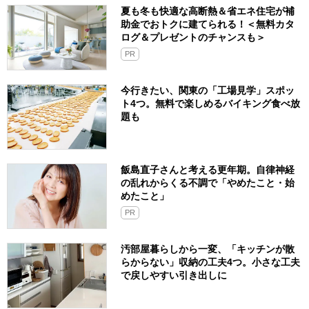
夏も冬も快適な高断熱＆省エネ住宅が補
助金でおトクに建てられる！＜無料カタ
ログ＆プレゼントのチャンスも＞
PR
今行きたい、関東の「工場見学」スポッ
ト4つ。無料で楽しめるバイキング食べ放
題も
飯島直子さんと考える更年期。自律神経
の乱れからくる不調で「やめたこと・始
めたこと」
PR
汚部屋暮らしから一変、「キッチンが散
らからない」収納の工夫4つ。小さな工夫
で戻しやすい引き出しに