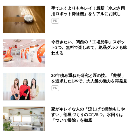
手でふくよりもキレイ！最新「水ぶき両
用ロボット掃除機」をリアルにお試し
PR
今行きたい、関西の「工場見学」スポッ
ト3つ。無料で楽しめて、絶品グルメも味
わえる
20年積み重ねた研究と匠の技。「艶髪」
を追求した1本で、大人髪の魅力を再発見
PR
家がキレイな人の「涼しげで掃除もしや
すい」部屋づくりのコツ5つ。水回りは
「ついで掃除」を徹底