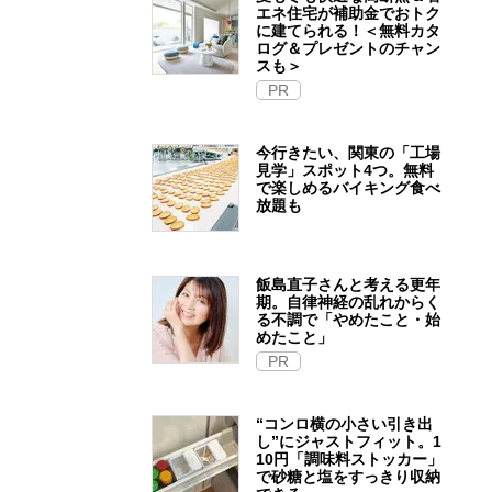
エネ住宅が補助金でおトク
に建てられる！＜無料カタ
ログ＆プレゼントのチャン
スも＞
PR
今行きたい、関東の「工場
見学」スポット4つ。無料
で楽しめるバイキング食べ
放題も
飯島直子さんと考える更年
期。自律神経の乱れからく
る不調で「やめたこと・始
めたこと」
PR
“コンロ横の小さい引き出
し”にジャストフィット。1
10円「調味料ストッカー」
で砂糖と塩をすっきり収納