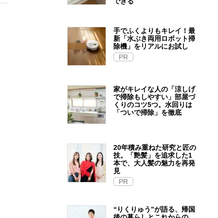
できる
手でふくよりもキレイ！最
新「水ぶき両用ロボット掃
除機」をリアルにお試し
PR
家がキレイな人の「涼しげ
で掃除もしやすい」部屋づ
くりのコツ5つ。水回りは
「ついで掃除」を徹底
20年積み重ねた研究と匠の
技。「艶髪」を追求した1
本で、大人髪の魅力を再発
見
PR
“りくりゅう”が語る、帰国
後の暮らしとこれからの