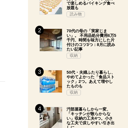
で楽しめるバイキング食べ
放題も
読み物
70代の母の「実家じま
い」。 不用品処分費用6万5
千円、時間を味方にした片
付けのコツ3つ：8月に読み
たい記事
収納
50代・夫婦ふたり暮らし、
やめてよかった「食品スト
ック」2つ。あえて増やし
たものも
収納
汚部屋暮らしから一変、
「キッチンが散らからな
い」収納の工夫4つ。小さ
な工夫で戻しやすい引き出
しに