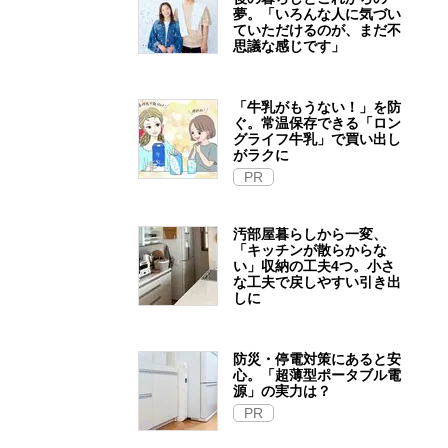
夢。「いろんな人に気づい
ていただけるのが、まだ不
思議な感じです」
「牛乳がもうない！」を防
ぐ。常温保存できる「ロン
グライフ牛乳」で買い出し
がラクに
PR
汚部屋暮らしから一変、
「キッチンが散らからな
い」収納の工夫4つ。小さ
な工夫で戻しやすい引き出
しに
防災・停電対策にあると安
心。「超薄型ポータブル電
源」の実力は？​
PR