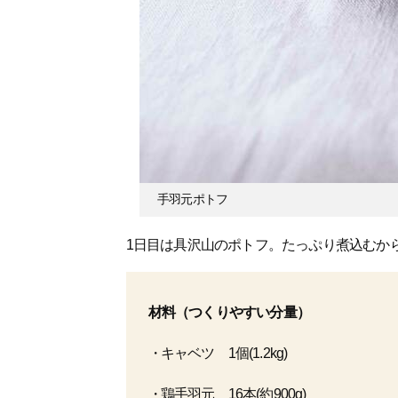
手羽元ポトフ
1日目は具沢山のポトフ。たっぷり煮込むか
材料（つくりやすい分量）
キャベツ 1個(1.2kg)
鶏手羽元 16本(約900g)