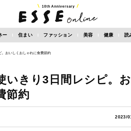
10th Anniversary
ネー
住まい
ファッション
美容
健康
読
ピ。おいしくおしゃれに食費節約
使いきり3日間レシピ。
費節約
2023/0