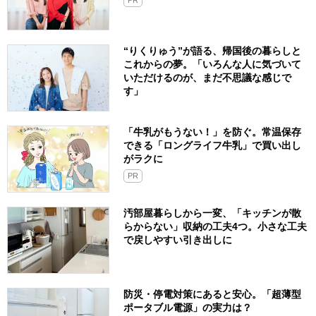
PR
“りくりゅう”が語る、帰国後の暮らしと
これからの夢。「いろんな人に気づいて
いただけるのが、まだ不思議な感じで
す」
「牛乳がもうない！」を防ぐ。常温保存
できる「ロングライフ牛乳」で買い出し
がラクに
PR
汚部屋暮らしから一変、「キッチンが散
らからない」収納の工夫4つ。小さな工夫
で戻しやすい引き出しに
防災・停電対策にあると安心。「超薄型
ポータブル電源」の実力は？​