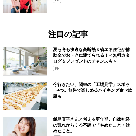
PR
注目の記事
夏も冬も快適な高断熱＆省エネ住宅が補
助金でおトクに建てられる！＜無料カタ
ログ＆プレゼントのチャンスも＞
PR
今行きたい、関東の「工場見学」スポッ
ト4つ。無料で楽しめるバイキング食べ放
題も
飯島直子さんと考える更年期。自律神経
の乱れからくる不調で「やめたこと・始
めたこと」