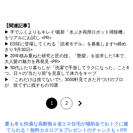
【関連記事】
▶ 手でふくよりもキレイ!最新「水ぶき両用ロボット掃除機」
をリアルにお試し <PR>
▶ ESSEに登場してくれる「読者モデル」を募集します!<締め
きり:9月30日>
▶ 20年積み重ねた研究と匠の技。「艶髪」を追求した1本で、
大人髪の魅力を再発見 <PR>
▶ 50代ふたり暮らしが「洗濯で手放してラクになった」こと4
つ。日々の“当たり前”を見直して体力をキープ
▶ 「これだけは捨てないで!」3000軒見てきた片づけのプロ
が、捨てずに残すもの10選
1
2
夏も冬も快適な高断熱＆省エネ住宅が補助金でおトクに建
てられる！無料カタログ＆プレゼントのチャンスも＜PR