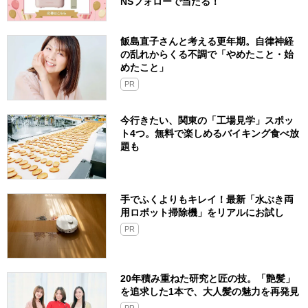
NSフォローで当たる！
飯島直子さんと考える更年期。自律神経
の乱れからくる不調で「やめたこと・始
めたこと」
PR
今行きたい、関東の「工場見学」スポッ
ト4つ。無料で楽しめるバイキング食べ放
題も
手でふくよりもキレイ！最新「水ぶき両
用ロボット掃除機」をリアルにお試し
PR
20年積み重ねた研究と匠の技。「艶髪」
を追求した1本で、大人髪の魅力を再発見