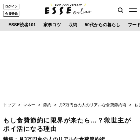
10th Anniversary
ログイン
会員登録
ESSE読者101
家事コツ
収納
50代からの暮らし
フー
トップ
マネー
節約
月3万円台の人のリアルな食費節約術
も
もし食費節約に限界が来たら…？救世主が
ポイ活になる理由
特集：
月3万円台の人のリアルな食費節約術