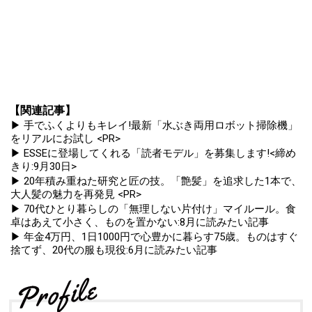
【関連記事】
▶ 手でふくよりもキレイ!最新「水ぶき両用ロボット掃除機」
をリアルにお試し <PR>
▶ ESSEに登場してくれる「読者モデル」を募集します!<締め
きり:9月30日>
▶ 20年積み重ねた研究と匠の技。「艶髪」を追求した1本で、
大人髪の魅力を再発見 <PR>
▶ 70代ひとり暮らしの「無理しない片付け」マイルール。食
卓はあえて小さく、ものを置かない:8月に読みたい記事
▶ 年金4万円、1日1000円で心豊かに暮らす75歳。ものはすぐ
捨てず、20代の服も現役:6月に読みたい記事