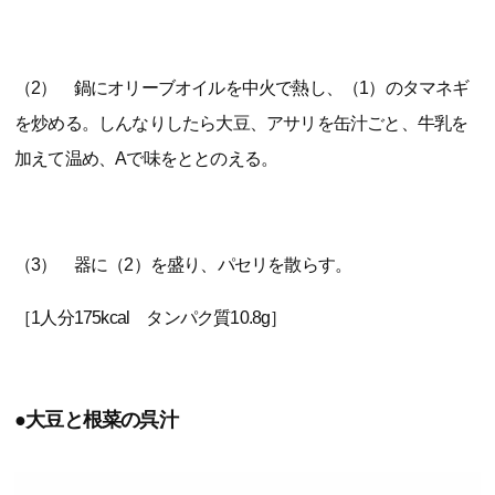
（2） 鍋にオリーブオイルを中火で熱し、（1）のタマネギ
を炒める。しんなりしたら大豆、アサリを缶汁ごと、牛乳を
加えて温め、Aで味をととのえる。
（3） 器に（2）を盛り、パセリを散らす。
［1人分175kcal タンパク質10.8g］
●大豆と根菜の呉汁