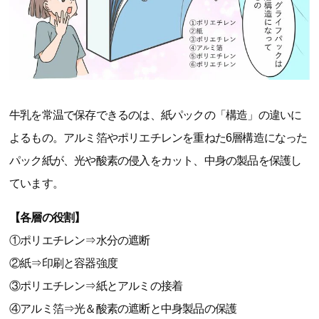
牛乳を常温で保存できるのは、紙パックの「構造」の違いに
よるもの。アルミ箔やポリエチレンを重ねた6層構造になった
パック紙が、光や酸素の侵入をカット、中身の製品を保護し
ています。
【各層の役割】
①ポリエチレン⇒水分の遮断
②紙⇒印刷と容器強度
③ポリエチレン⇒紙とアルミの接着
④アルミ箔⇒光＆酸素の遮断と中身製品の保護