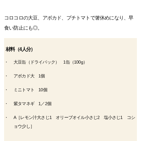
コロコロの大豆、アボカド、プチトマトで箸休めになり、早
食い防止にも◎。
材料（4人分）
大豆缶（ドライパック） 1缶（100g）
アボカド大 1個
ミニトマト 10個
紫タマネギ 1／2個
A［レモン汁大さじ1 オリーブオイル小さじ2 塩小さじ1 コシ
ョウ少し］