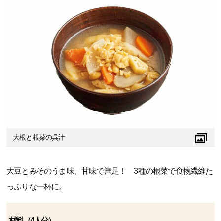
大根と根菜の呉汁
大豆とみそのうま味、甘味で満足！ 3種の根菜で食物繊維た
っぷりな一杯に。
材料（4人分）