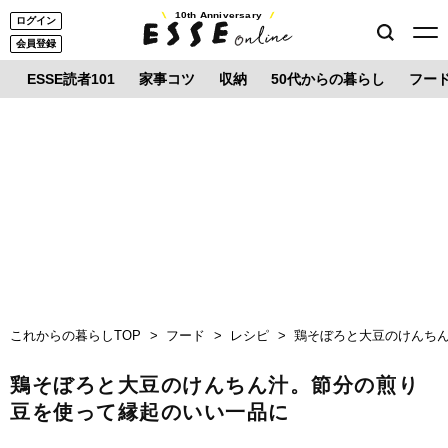
10th Anniversary
ログイン
会員登録
ESSE読者101
家事コツ
収納
50代からの暮らし
フー
これからの暮らしTOP
フード
レシピ
鶏そぼろと大豆のけんち
鶏そぼろと大豆のけんちん汁。節分の煎り
豆を使って縁起のいい一品に