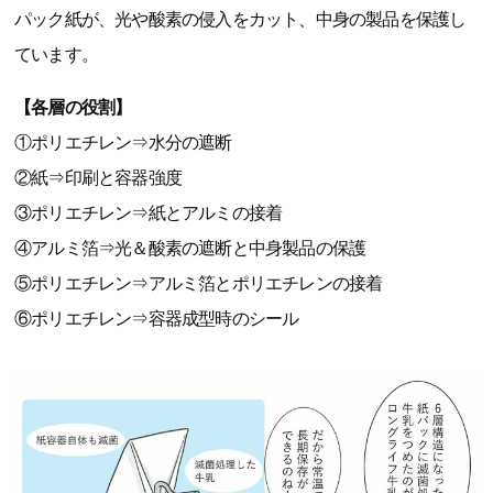
パック紙が、光や酸素の侵入をカット、中身の製品を保護し
ています。
【各層の役割】
①ポリエチレン⇒水分の遮断
②紙⇒印刷と容器強度
③ポリエチレン⇒紙とアルミの接着
④アルミ箔⇒光＆酸素の遮断と中身製品の保護
⑤ポリエチレン⇒アルミ箔とポリエチレンの接着
⑥ポリエチレン⇒容器成型時のシール