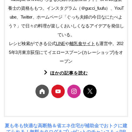
養士の資格ももつ。インスタグラム（＠gucci_fuufu）、YouT
ube、Twitter、ホームページ「ぐっち夫婦の今日なにたべよ
う？」で日々の料理が楽しくおいしくなるアイデアを発信し
ている。
レシピ検索ができる公式
LINE
や
離乳食サイト
も運営中。202
5年3月東京荻窪にてイエロースプーン(カレーショップ)をオ
ープン
ほかの記事を読む
夏も冬も快適な高断熱＆省エネ住宅が補助金でおトクに建
てられる！無料カタログ＆プレゼントのチャンスも＜PR