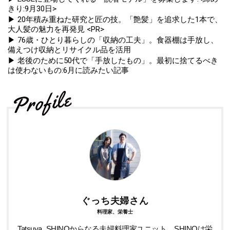
きり:9月30日>
▶ 20年積み重ねた研究と匠の技。「艶髪」を追求した1本で、
大人髪の魅力を再発見 <PR>
▶ 76歳・ひとり暮らしの「収納の工夫」。食器棚は手放し、
備えつけ収納とリサイクル品を活用
▶ 老後のために50代で「手放したもの」。最初に捨てるべき
は使わないもの:6月に読みたい記事
ぐっち夫婦さん
料理家、栄養士
Tatsuya､SHINOからなる夫婦料理家ユニット。SHINOは栄