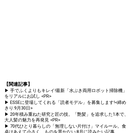
【関連記事】
▶ 手でふくよりもキレイ!最新「水ぶき両用ロボット掃除機」
をリアルにお試し <PR>
▶ ESSEに登場してくれる「読者モデル」を募集します!<締め
きり:9月30日>
▶ 20年積み重ねた研究と匠の技。「艶髪」を追求した1本で、
大人髪の魅力を再発見 <PR>
▶ 70代ひとり暮らしの「無理しない片付け」マイルール。食
卓はあえて小さく、ものを置かない:8月に読みたい記事