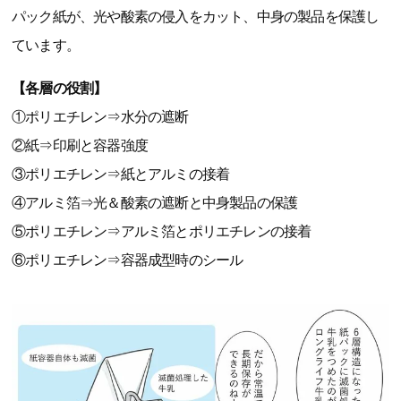
パック紙が、光や酸素の侵入をカット、中身の製品を保護し
ています。
【各層の役割】
①ポリエチレン⇒水分の遮断
②紙⇒印刷と容器強度
③ポリエチレン⇒紙とアルミの接着
④アルミ箔⇒光＆酸素の遮断と中身製品の保護
⑤ポリエチレン⇒アルミ箔とポリエチレンの接着
⑥ポリエチレン⇒容器成型時のシール