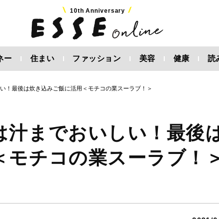
10th Anniversary
ネー
住まい
ファッション
美容
健康
読
しい！最後は炊き込みご飯に活用＜モチコの業スーラブ！＞
は汁までおいしい！最後
＜モチコの業スーラブ！