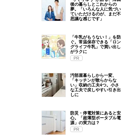
後の暮らしとこれからの
夢。「いろんな人に気づい
ていただけるのが、まだ不
思議な感じです」
「牛乳がもうない！」を防
ぐ。常温保存できる「ロン
グライフ牛乳」で買い出し
がラクに
PR
汚部屋暮らしから一変、
「キッチンが散らからな
い」収納の工夫4つ。小さ
な工夫で戻しやすい引き出
しに
防災・停電対策にあると安
心。「超薄型ポータブル電
源」の実力は？​
PR