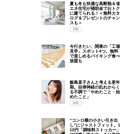
夏も冬も快適な高断熱＆省
エネ住宅が補助金でおトク
に建てられる！＜無料カタ
ログ＆プレゼントのチャン
スも＞
PR
今行きたい、関東の「工場
見学」スポット4つ。無料
で楽しめるバイキング食べ
放題も
飯島直子さんと考える更年
期。自律神経の乱れからく
る不調で「やめたこと・始
めたこと」
PR
“コンロ横の小さい引き出
し”にジャストフィット。1
10円「調味料ストッカー」