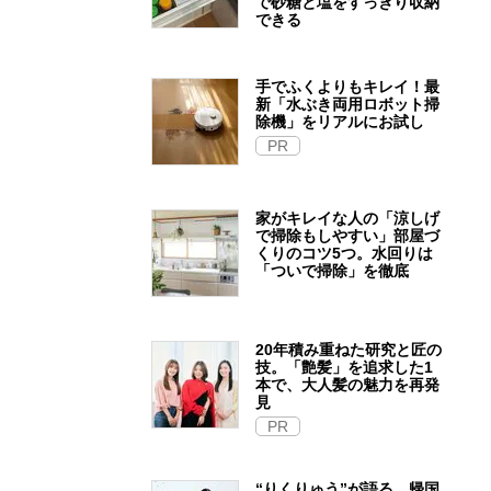
で砂糖と塩をすっきり収納
できる
手でふくよりもキレイ！最
新「水ぶき両用ロボット掃
除機」をリアルにお試し
PR
家がキレイな人の「涼しげ
で掃除もしやすい」部屋づ
くりのコツ5つ。水回りは
「ついで掃除」を徹底
20年積み重ねた研究と匠の
技。「艶髪」を追求した1
本で、大人髪の魅力を再発
見
PR
“りくりゅう”が語る、帰国