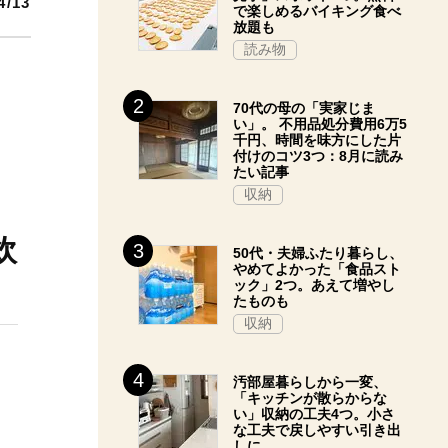
4/13
で楽しめるバイキング食べ
放題も
読み物
70代の母の「実家じま
い」。 不用品処分費用6万5
千円、時間を味方にした片
付けのコツ3つ：8月に読み
たい記事
収納
炊
50代・夫婦ふたり暮らし、
やめてよかった「食品スト
ック」2つ。あえて増やし
たものも
収納
汚部屋暮らしから一変、
「キッチンが散らからな
い」収納の工夫4つ。小さ
な工夫で戻しやすい引き出
しに