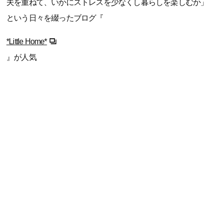
夫を重ねて、いかにストレスを少なくし暮らしを楽しむか」
という日々を綴ったブログ『
*Little Home*
』が人気