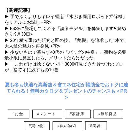
【関連記事】
▶ 手でふくよりもキレイ!最新「水ぶき両用ロボット掃除機」
をリアルにお試し <PR>
▶ ESSEに登場してくれる「読者モデル」を募集します!<締め
きり:9月30日>
▶ 20年積み重ねた研究と匠の技。「艶髪」を追求した1本で、
大人髪の魅力を再発見 <PR>
▶ 少ないもので暮らす40代の「バッグの中身」。荷物を必要
最小限に見直したら、メリットだらけだった
▶ 「これだけは捨てないで!」3000軒見てきた片づけのプロ
が、捨てずに残すもの10選
夏も冬も快適な高断熱＆省エネ住宅が補助金でおトクに建
てられる！無料カタログ＆プレゼントのチャンスも＜PR
＞
#お金
#レシート
#家計簿
#無印良品
#買い物
#買い物術
#美容