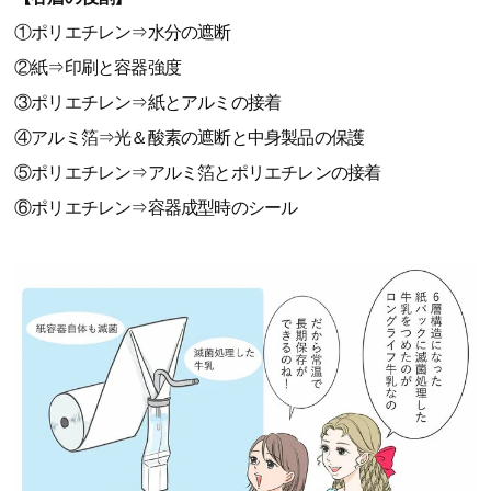
①ポリエチレン⇒水分の遮断
②紙⇒印刷と容器強度
③ポリエチレン⇒紙とアルミの接着
④アルミ箔⇒光＆酸素の遮断と中身製品の保護
⑤ポリエチレン⇒アルミ箔とポリエチレンの接着
⑥ポリエチレン⇒容器成型時のシール