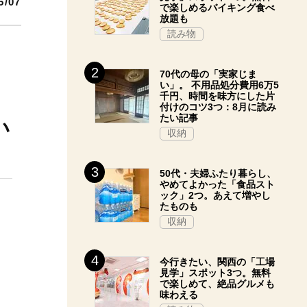
5/07
で楽しめるバイキング食べ
放題も
読み物
70代の母の「実家じま
い」。 不用品処分費用6万5
千円、時間を味方にした片
付けのコツ3つ：8月に読み
たい記事
い
収納
50代・夫婦ふたり暮らし、
やめてよかった「食品スト
ック」2つ。あえて増やし
たものも
収納
今行きたい、関西の「工場
見学」スポット3つ。無料
で楽しめて、絶品グルメも
味わえる