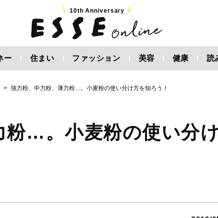
10th Anniversary
ネー
住まい
ファッション
美容
健康
読
強力粉、中力粉、薄力粉…。小麦粉の使い分け方を知ろう！
力粉…。小麦粉の使い分