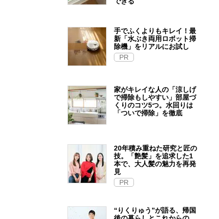
できる
手でふくよりもキレイ！最
新「水ぶき両用ロボット掃
除機」をリアルにお試し
PR
家がキレイな人の「涼しげ
で掃除もしやすい」部屋づ
くりのコツ5つ。水回りは
「ついで掃除」を徹底
20年積み重ねた研究と匠の
技。「艶髪」を追求した1
本で、大人髪の魅力を再発
見
PR
“りくりゅう”が語る、帰国
後の暮らしとこれからの