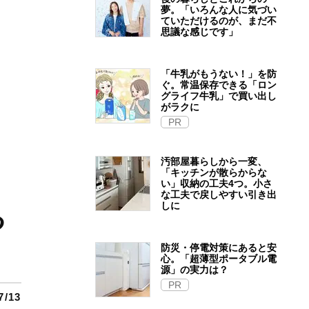
夢。「いろんな人に気づい
ていただけるのが、まだ不
思議な感じです」
「牛乳がもうない！」を防
ぐ。常温保存できる「ロン
グライフ牛乳」で買い出し
がラクに
PR
汚部屋暮らしから一変、
「キッチンが散らからな
い」収納の工夫4つ。小さ
な工夫で戻しやすい引き出
しに
る
防災・停電対策にあると安
心。「超薄型ポータブル電
源」の実力は？​
PR
7/13