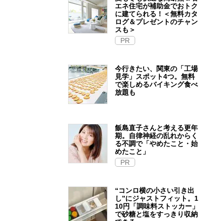
エネ住宅が補助金でおトク
に建てられる！＜無料カタ
ログ＆プレゼントのチャン
スも＞
PR
今行きたい、関東の「工場
見学」スポット4つ。無料
で楽しめるバイキング食べ
放題も
飯島直子さんと考える更年
期。自律神経の乱れからく
る不調で「やめたこと・始
めたこと」
PR
“コンロ横の小さい引き出
し”にジャストフィット。1
10円「調味料ストッカー」
で砂糖と塩をすっきり収納