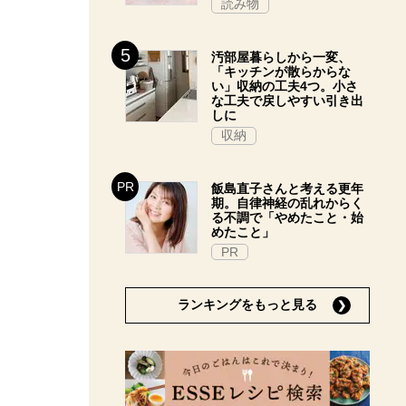
読み物
汚部屋暮らしから一変、
「キッチンが散らからな
い」収納の工夫4つ。小さ
な工夫で戻しやすい引き出
しに
収納
飯島直子さんと考える更年
期。自律神経の乱れからく
る不調で「やめたこと・始
めたこと」
PR
ランキングをもっと見る