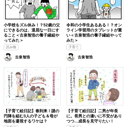
小学校をズル休み！？52歳の父
令和の小学生あるある！？オン
にできるのは、退屈な一日にす
ライン学習用のタブレットが重
ること＜古泉智浩の養子縁組や
い＜古泉智浩の養子縁組やって
ってみた＞
みた＞
読み物
子育て
古泉智浩
古泉智浩
【子育て絵日記】春到来！謎の
【子育て絵日記】二男が年長
円陣を組む3人の子ども＆母が
に。長男との違いに不安があり
地面を凝視するワケは？
つつ…成長を見守りたい！