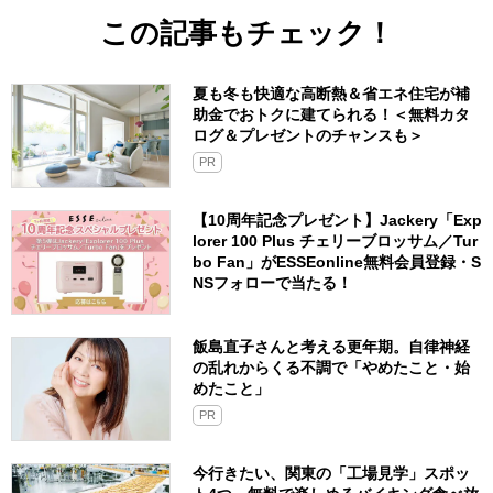
この記事もチェック！
夏も冬も快適な高断熱＆省エネ住宅が補
助金でおトクに建てられる！＜無料カタ
ログ＆プレゼントのチャンスも＞
PR
【10周年記念プレゼント】Jackery「Exp
lorer 100 Plus チェリーブロッサム／Tur
bo Fan」がESSEonline無料会員登録・S
NSフォローで当たる！
飯島直子さんと考える更年期。自律神経
の乱れからくる不調で「やめたこと・始
めたこと」
PR
今行きたい、関東の「工場見学」スポッ