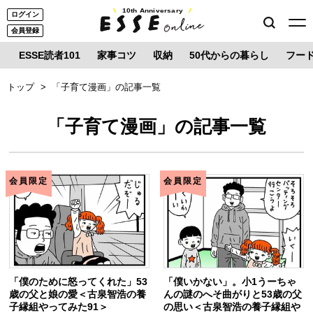
10th Anniversary
ログイン
会員登録
ESSE読者101
家事コツ
収納
50代からの暮らし
フー
トップ
「子育て漫画」の記事一覧
「子育て漫画」の記事一覧
会員限定
会員限定
「僕のために怒ってくれた」53
「僕いかない」。小1うーちゃ
歳の父と娘の愛＜古泉智浩の養
んの謎のへそ曲がりと53歳の父
子縁組やってみた91＞
の思い＜古泉智浩の養子縁組や