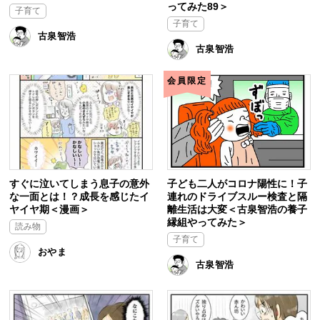
ってみた89＞
子育て
子育て
古泉智浩
古泉智浩
会員限定
すぐに泣いてしまう息子の意外
子ども二人がコロナ陽性に！子
な一面とは！？成長を感じたイ
連れのドライブスルー検査と隔
ヤイヤ期＜漫画＞
離生活は大変＜古泉智浩の養子
縁組やってみた＞
読み物
子育て
おやま
古泉智浩