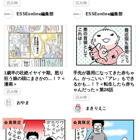
読み物
読み物
ESSEonline編集部
ESSEonline編集部
1歳半の壮絶イヤイヤ期。怒り
手先が器用になってきた赤ちゃ
狂う娘の頭にまさかの…！？＜
ん。かっこいい「アレ」もでき
漫画＞
るかも…！？＜転生したら赤ち
ゃんだった＞第28話
読み物
読み物
おやま
まきりえこ
会員限定
会員限定