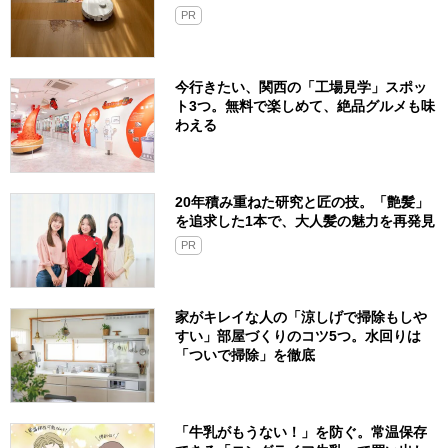
PR
今行きたい、関西の「工場見学」スポッ
ト3つ。無料で楽しめて、絶品グルメも味
わえる
20年積み重ねた研究と匠の技。「艶髪」
を追求した1本で、大人髪の魅力を再発見
PR
家がキレイな人の「涼しげで掃除もしや
すい」部屋づくりのコツ5つ。水回りは
「ついで掃除」を徹底
「牛乳がもうない！」を防ぐ。常温保存