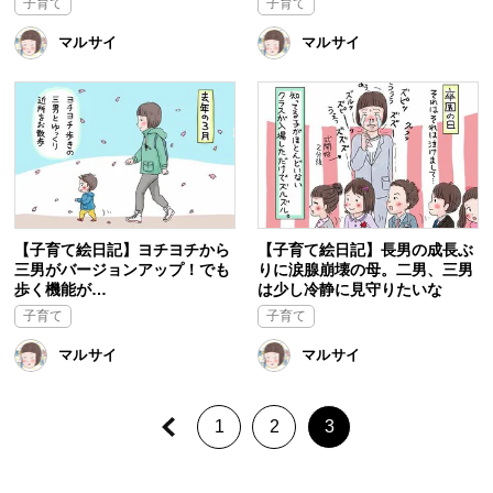
子育て
子育て
マルサイ
マルサイ
【子育て絵日記】ヨチヨチから
【子育て絵日記】長男の成長ぶ
三男がバージョンアップ！でも
りに涙腺崩壊の母。二男、三男
歩く機能が…
は少し冷静に見守りたいな
子育て
子育て
マルサイ
マルサイ
1
2
3