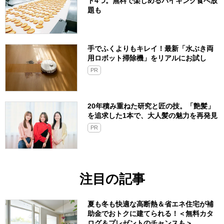
ト4つ。無料で楽しめるバイキング食べ放
題も
手でふくよりもキレイ！最新「水ぶき両
用ロボット掃除機」をリアルにお試し
PR
20年積み重ねた研究と匠の技。「艶髪」
を追求した1本で、大人髪の魅力を再発見
PR
注目の記事
夏も冬も快適な高断熱＆省エネ住宅が補
助金でおトクに建てられる！＜無料カタ
ログ＆プレゼントのチャンスも＞