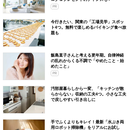
PR
今行きたい、関東の「工場見学」スポッ
ト4つ。無料で楽しめるバイキング食べ放
題も
飯島直子さんと考える更年期。自律神経
の乱れからくる不調で「やめたこと・始
めたこと」
PR
汚部屋暮らしから一変、「キッチンが散
らからない」収納の工夫4つ。小さな工夫
で戻しやすい引き出しに
手でふくよりもキレイ！最新「水ぶき両
用ロボット掃除機」をリアルにお試し