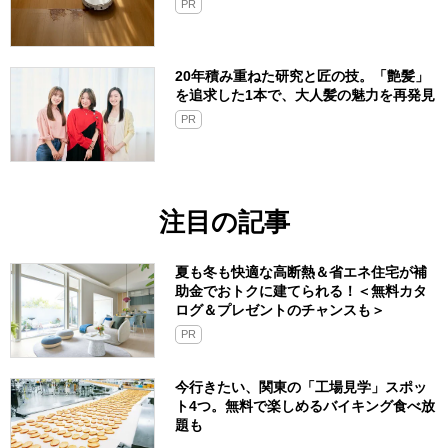
PR
20年積み重ねた研究と匠の技。「艶髪」
を追求した1本で、大人髪の魅力を再発見
PR
注目の記事
夏も冬も快適な高断熱＆省エネ住宅が補
助金でおトクに建てられる！＜無料カタ
ログ＆プレゼントのチャンスも＞
PR
今行きたい、関東の「工場見学」スポッ
ト4つ。無料で楽しめるバイキング食べ放
題も