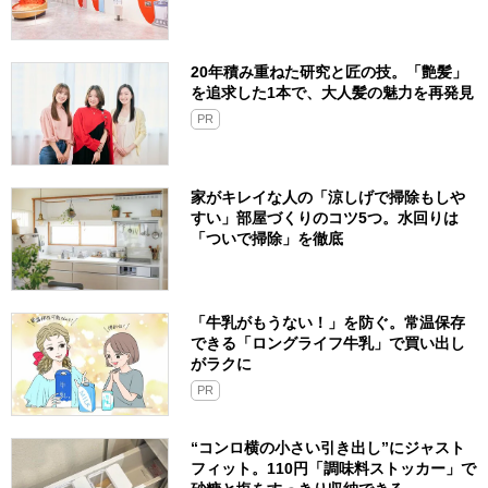
20年積み重ねた研究と匠の技。「艶髪」
を追求した1本で、大人髪の魅力を再発見
PR
家がキレイな人の「涼しげで掃除もしや
すい」部屋づくりのコツ5つ。水回りは
「ついで掃除」を徹底
「牛乳がもうない！」を防ぐ。常温保存
できる「ロングライフ牛乳」で買い出し
がラクに
PR
“コンロ横の小さい引き出し”にジャスト
フィット。110円「調味料ストッカー」で