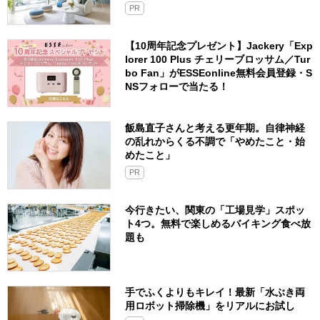
PR
【10周年記念プレゼント】Jackery「Exp
lorer 100 Plus チェリーブロッサム／Tur
bo Fan」がESSEonline無料会員登録・S
NSフォローで当たる！
飯島直子さんと考える更年期。自律神経
の乱れからくる不調で「やめたこと・始
めたこと」
PR
今行きたい、関東の「工場見学」スポッ
ト4つ。無料で楽しめるバイキング食べ放
題も
手でふくよりもキレイ！最新「水ぶき両
用ロボット掃除機」をリアルにお試し