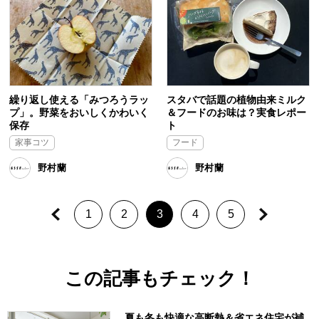
繰り返し使える「みつろうラッ
スタバで話題の植物由来ミルク
プ」。野菜をおいしくかわいく
＆フードのお味は？実食レポー
保存
ト
家事コツ
フード
野村蘭
野村蘭
1
2
3
4
5
この記事もチェック！
夏も冬も快適な高断熱＆省エネ住宅が補