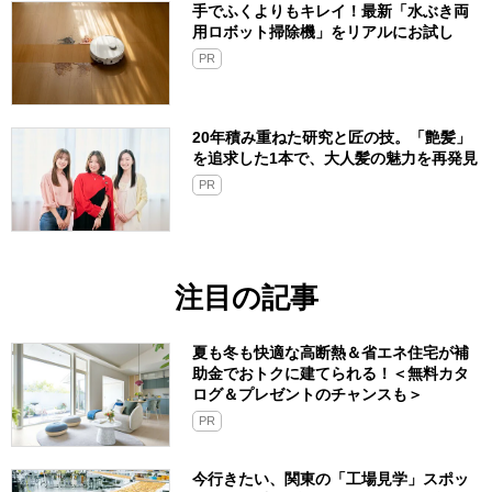
手でふくよりもキレイ！最新「水ぶき両
用ロボット掃除機」をリアルにお試し
PR
20年積み重ねた研究と匠の技。「艶髪」
を追求した1本で、大人髪の魅力を再発見
PR
注目の記事
夏も冬も快適な高断熱＆省エネ住宅が補
助金でおトクに建てられる！＜無料カタ
ログ＆プレゼントのチャンスも＞
PR
今行きたい、関東の「工場見学」スポッ