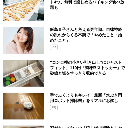
ト4つ。無料で楽しめるバイキング食べ放
題も
飯島直子さんと考える更年期。自律神経
の乱れからくる不調で「やめたこと・始
めたこと」
PR
“コンロ横の小さい引き出し”にジャスト
フィット。110円「調味料ストッカー」で
砂糖と塩をすっきり収納できる
手でふくよりもキレイ！最新「水ぶき両
用ロボット掃除機」をリアルにお試し
PR
家がキレイな人の「涼しげで掃除もしや