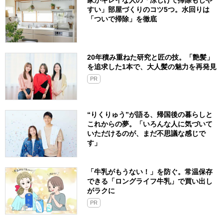
すい」部屋づくりのコツ5つ。水回りは
「ついで掃除」を徹底
20年積み重ねた研究と匠の技。「艶髪」
を追求した1本で、大人髪の魅力を再発見
PR
“りくりゅう”が語る、帰国後の暮らしと
これからの夢。「いろんな人に気づいて
いただけるのが、まだ不思議な感じで
す」
「牛乳がもうない！」を防ぐ。常温保存
できる「ロングライフ牛乳」で買い出し
がラクに
PR