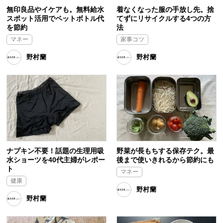
無印良品やイケアも。無料給水
着なくなった服の手放し先。捨
スポット活用でペットボトル代
てずにリサイクルする4つの方
を節約
法
マネー
家事コツ
野村蘭
野村蘭
ナプキン不要！話題の生理用吸
野菜が長もちする保存テク。最
水ショーツを40代主婦がレポー
後まで使いきれるから節約にも
ト
マネー
健康
野村蘭
野村蘭