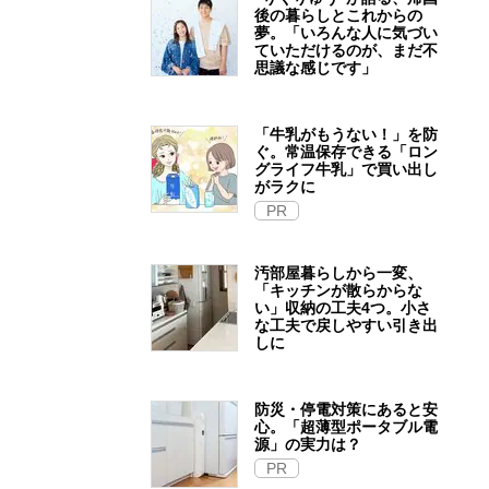
後の暮らしとこれからの
夢。「いろんな人に気づい
ていただけるのが、まだ不
思議な感じです」
「牛乳がもうない！」を防
ぐ。常温保存できる「ロン
グライフ牛乳」で買い出し
がラクに
PR
汚部屋暮らしから一変、
「キッチンが散らからな
い」収納の工夫4つ。小さ
な工夫で戻しやすい引き出
しに
防災・停電対策にあると安
心。「超薄型ポータブル電
源」の実力は？​
PR