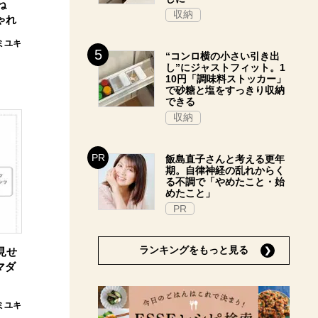
ね
収納
ゃれ
ミユキ
“コンロ横の小さい引き出
し”にジャストフィット。1
10円「調味料ストッカー」
で砂糖と塩をすっきり収納
できる
収納
飯島直子さんと考える更年
期。自律神経の乱れからく
る不調で「やめたこと・始
めたこと」
PR
ランキングをもっと見る
見せ
マダ
ミユキ