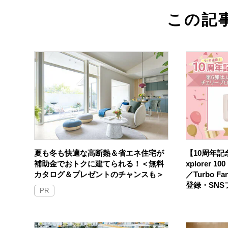
この記
夏も冬も快適な高断熱＆省エネ住宅が
【10周年記念
補助金でおトクに建てられる！＜無料
xplorer 
カタログ＆プレゼントのチャンスも＞
／Turbo F
登録・SN
PR