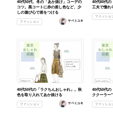
40代50代、冬の「あか抜け」コーデの
40代60代
コツ。黒コートに赤の差し色など、少
工夫で憧れ
しの遊び心で差をつける
ファッショ
ヤベミユキ
ファッション
40代50代の「ラクちんおしゃれ」。秋
40代50代
色を取り入れてあか抜ける
ククーラー
ヤベミユキ
ファッション
ファッショ