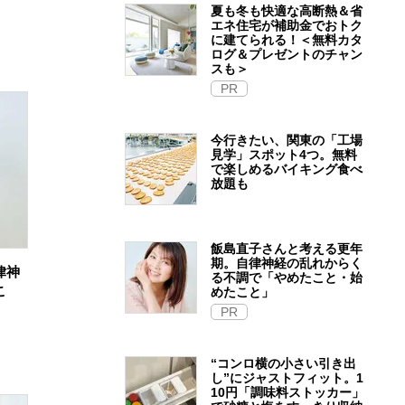
夏も冬も快適な高断熱＆省
エネ住宅が補助金でおトク
に建てられる！＜無料カタ
ログ＆プレゼントのチャン
スも＞
PR
今行きたい、関東の「工場
見学」スポット4つ。無料
で楽しめるバイキング食べ
放題も
飯島直子さんと考える更年
期。自律神経の乱れからく
律神
る不調で「やめたこと・始
こ
めたこと」
PR
“コンロ横の小さい引き出
し”にジャストフィット。1
10円「調味料ストッカー」