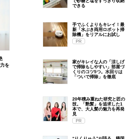
で砂糖と塩をすっきり収納
できる
手でふくよりもキレイ！最
新「水ぶき両用ロボット掃
除機」をリアルにお試し
PR
艶
家がキレイな人の「涼しげ
魅力を
で掃除もしやすい」部屋づ
くりのコツ5つ。水回りは
「ついで掃除」を徹底
20年積み重ねた研究と匠の
技。「艶髪」を追求した1
本で、大人髪の魅力を再発
見
PR
“りくりゅう”が語る、帰国