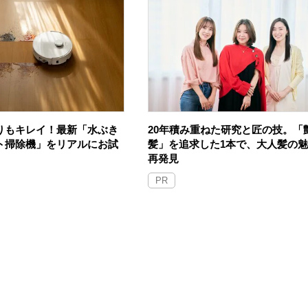
りもキレイ！最新「水ぶき
20年積み重ねた研究と匠の技。「
ト掃除機」をリアルにお試
髪」を追求した1本で、大人髪の
再発見
PR