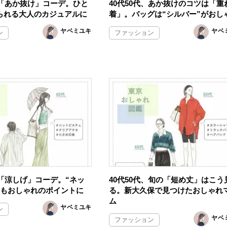
の「あか抜け」コーデ。ひと
40代50代、あか抜けのコツは「重
られる大人のカジュアルに
着」。バッグは“シルバー”がおし
ヤベミユキ
ヤベ
ン
ファッション
の「涼しげ」コーデ。“ネッ
40代50代、旬の「短め丈」はこう
”もおしゃれのポイントに
る。新大久保で見つけたおしゃれ
ム
ヤベミユキ
ン
ヤベ
ファッション