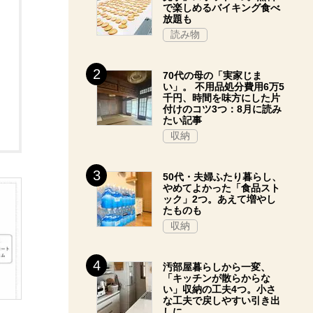
で楽しめるバイキング食べ
放題も
読み物
70代の母の「実家じま
い」。 不用品処分費用6万5
千円、時間を味方にした片
付けのコツ3つ：8月に読み
たい記事
収納
50代・夫婦ふたり暮らし、
やめてよかった「食品スト
ック」2つ。あえて増やし
たものも
収納
汚部屋暮らしから一変、
「キッチンが散らからな
い」収納の工夫4つ。小さ
な工夫で戻しやすい引き出
しに