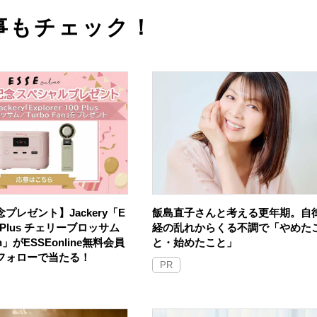
事もチェック！
プレゼント】Jackery「E
飯島直子さんと考える更年期。自
100 Plus チェリーブロッサム
経の乱れからくる不調で「やめた
an」がESSEonline無料会員
と・始めたこと」
Sフォローで当たる！
PR