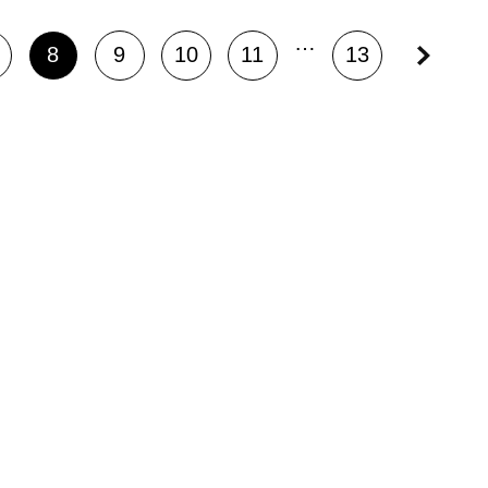
…
8
9
10
11
13