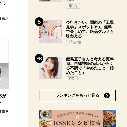
イラ
収納
オヨネ
今行きたい、関西の「工場
見学」スポット3つ。無料
で楽しめて、絶品グルメも
味わえる
読み物
飯島直子さんと考える更年
期。自律神経の乱れからく
る不調で「やめたこと・始
めたこと」
PR
ランキングをもっと見る
応が
＞
オヨネ