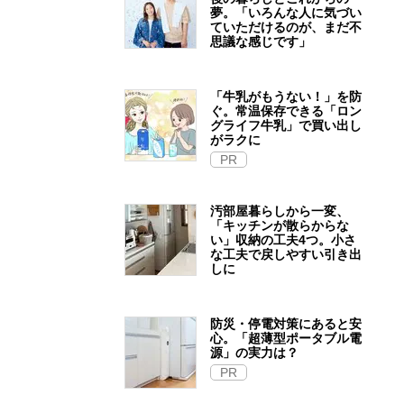
夢。「いろんな人に気づい
ていただけるのが、まだ不
思議な感じです」
「牛乳がもうない！」を防
ぐ。常温保存できる「ロン
グライフ牛乳」で買い出し
がラクに
PR
汚部屋暮らしから一変、
「キッチンが散らからな
い」収納の工夫4つ。小さ
な工夫で戻しやすい引き出
しに
防災・停電対策にあると安
心。「超薄型ポータブル電
源」の実力は？​
PR