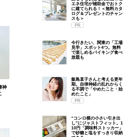
エネ住宅が補助金でおトク
に建てられる！＜無料カタ
ログ＆プレゼントのチャン
スも＞
PR
今行きたい、関東の「工場
見学」スポット4つ。無料
で楽しめるバイキング食べ
放題も
飯島直子さんと考える更年
期。自律神経の乱れからく
律神
る不調で「やめたこと・始
こ
めたこと」
PR
“コンロ横の小さい引き出
し”にジャストフィット。1
10円「調味料ストッカー」
で砂糖と塩をすっきり収納