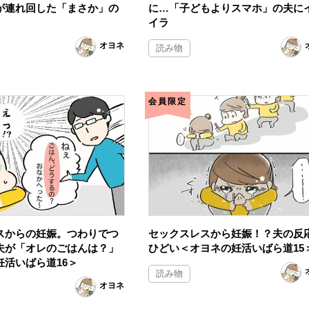
が連れ回した「まさか」の
に…「子どもよりスマホ」の夫に
イラ
オヨネ
読み物
会員限定
スからの妊娠。つわりでつ
セックスレスから妊娠！？夫の反
夫が「オレのごはんは？」
ひどい＜オヨネの妊活いばら道15
妊活いばら道16＞
読み物
オヨネ