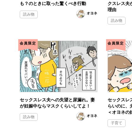
も？のときに取った驚くべき行動
クスレス夫
理由
オヨネ
読み物
読み物
会員限定
会員限定
セックスレス夫への失望と尿漏れ。妻
セックスレ
が妊娠中ならマスクくらいしてよ！
らいのに、
＜オヨネの
オヨネ
読み物
子育て