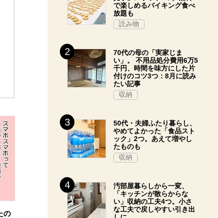
で楽しめるバイキング食べ
放題も
読み物
70代の母の「実家じま
い」。 不用品処分費用6万5
千円、時間を味方にした片
付けのコツ3つ：8月に読み
たい記事
収納
50代・夫婦ふたり暮らし、
やめてよかった「食品スト
ック」2つ。あえて増やし
たものも
収納
汚部屋暮らしから一変、
「キッチンが散らからな
い」収納の工夫4つ。小さ
な工夫で戻しやすい引き出
たの
しに