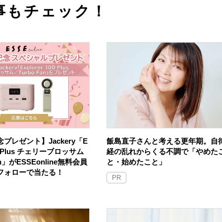
事もチェック！
プレゼント】Jackery「E
飯島直子さんと考える更年期。自
100 Plus チェリーブロッサム
経の乱れからくる不調で「やめた
an」がESSEonline無料会員
と・始めたこと」
Sフォローで当たる！
PR