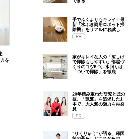
できる
手でふくよりもキレイ！最
新「水ぶき両用ロボット掃
除機」をリアルにお試し
PR
艶
家がキレイな人の「涼しげ
魅力を
で掃除もしやすい」部屋づ
くりのコツ5つ。水回りは
「ついで掃除」を徹底
20年積み重ねた研究と匠の
技。「艶髪」を追求した1
本で、大人髪の魅力を再発
見
PR
“りくりゅう”が語る、帰国
後の暮らしとこれからの