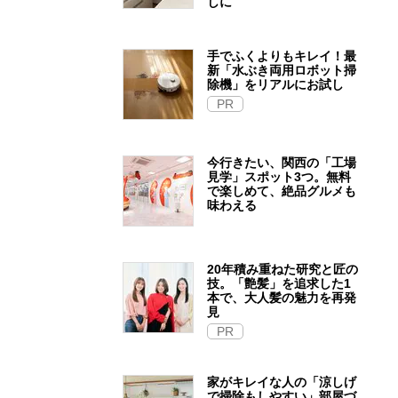
しに
手でふくよりもキレイ！最
新「水ぶき両用ロボット掃
除機」をリアルにお試し
PR
今行きたい、関西の「工場
見学」スポット3つ。無料
で楽しめて、絶品グルメも
味わえる
20年積み重ねた研究と匠の
技。「艶髪」を追求した1
本で、大人髪の魅力を再発
見
PR
家がキレイな人の「涼しげ
で掃除もしやすい」部屋づ