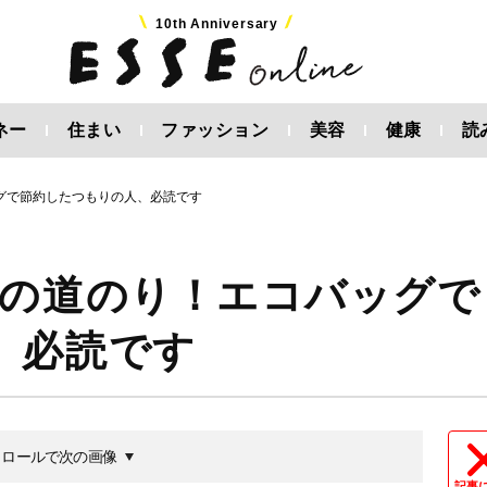
10th Anniversary
ネー
住まい
ファッション
美容
健康
読
グで節約したつもりの人、必読です
への道のり！エコバッグで
、必読です
クロールで次の画像
記事