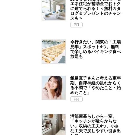
エネ住宅が補助金でおトク
に建てられる！＜無料カタ
ログ＆プレゼントのチャン
スも＞
PR
今行きたい、関東の「工場
見学」スポット4つ。無料
で楽しめるバイキング食べ
放題も
飯島直子さんと考える更年
期。自律神経の乱れからく
る不調で「やめたこと・始
めたこと」
PR
汚部屋暮らしから一変、
「キッチンが散らからな
い」収納の工夫4つ。小さ
な工夫で戻しやすい引き出