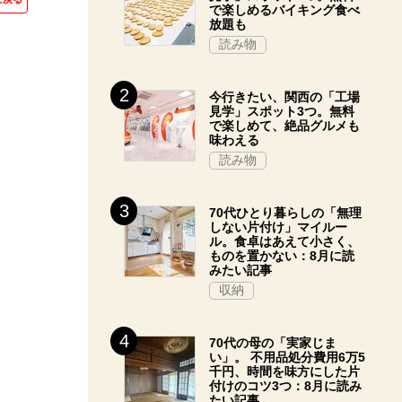
で楽しめるバイキング食べ
放題も
読み物
今行きたい、関西の「工場
見学」スポット3つ。無料
で楽しめて、絶品グルメも
味わえる
読み物
70代ひとり暮らしの「無理
しない片付け」マイルー
ル。食卓はあえて小さく、
ものを置かない：8月に読
みたい記事
収納
70代の母の「実家じま
い」。 不用品処分費用6万5
千円、時間を味方にした片
付けのコツ3つ：8月に読み
たい記事