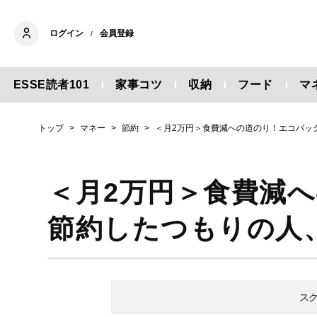
ログイン
会員登録
/
ESSE読者101
家事コツ
収納
フード
マ
トップ
マネー
節約
＜月2万円＞食費減への道のり！エコバッ
＜月2万円＞食費減
節約したつもりの人
ス