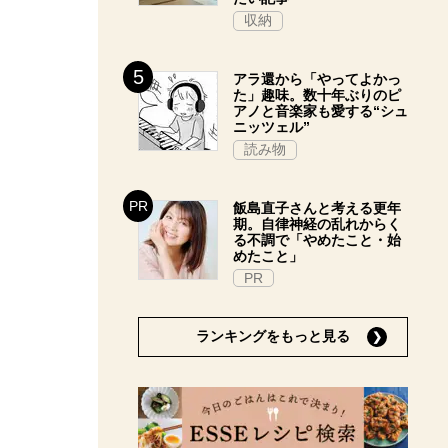
収納
アラ還から「やってよかっ
た」趣味。数十年ぶりのピ
アノと音楽家も愛する“シュ
ニッツェル”
読み物
飯島直子さんと考える更年
期。自律神経の乱れからく
る不調で「やめたこと・始
めたこと」
PR
ランキングをもっと見る