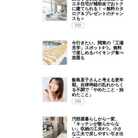
エネ住宅が補助金でおトク
に建てられる！＜無料カタ
ログ＆プレゼントのチャン
スも＞
PR
今行きたい、関東の「工場
見学」スポット4つ。無料
で楽しめるバイキング食べ
放題も
飯島直子さんと考える更年
期。自律神経の乱れからく
る不調で「やめたこと・始
めたこと」
PR
汚部屋暮らしから一変、
「キッチンが散らからな
い」収納の工夫4つ。小さ
な工夫で戻しやすい引き出