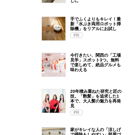
しに
手でふくよりもキレイ！最
新「水ぶき両用ロボット掃
除機」をリアルにお試し
PR
今行きたい、関西の「工場
見学」スポット3つ。無料
で楽しめて、絶品グルメも
味わえる
20年積み重ねた研究と匠の
技。「艶髪」を追求した1
本で、大人髪の魅力を再発
見
PR
家がキレイな人の「涼しげ
で掃除もしやすい」部屋づ