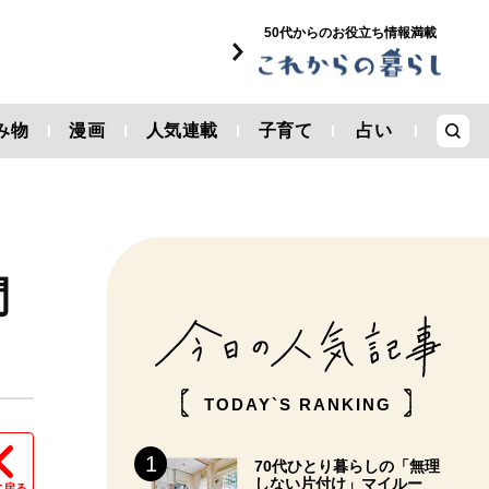
50代からのお役立ち情報満載
み物
漫画
人気連載
子育て
占い
間
TODAY`S RANKING
70代ひとり暮らしの「無理
しない片付け」マイルー
に戻る