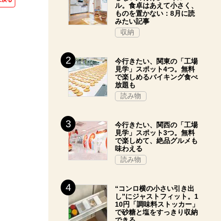
ル。食卓はあえて小さく、
ものを置かない：8月に読
みたい記事
収納
今行きたい、関東の「工場
見学」スポット4つ。無料
で楽しめるバイキング食べ
放題も
読み物
今行きたい、関西の「工場
見学」スポット3つ。無料
で楽しめて、絶品グルメも
味わえる
読み物
“コンロ横の小さい引き出
し”にジャストフィット。1
10円「調味料ストッカー」
で砂糖と塩をすっきり収納
できる