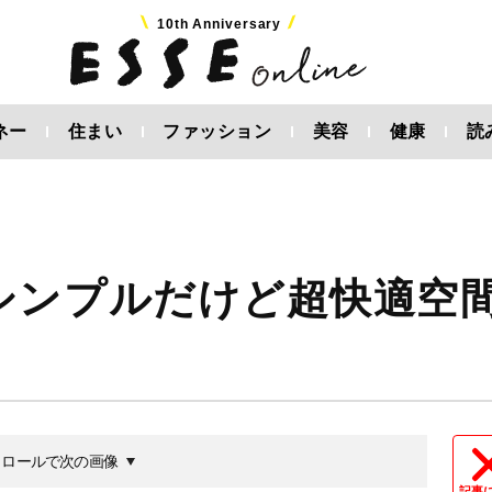
10th Anniversary
ネー
住まい
ファッション
美容
健康
読
！
シンプルだけど超快適空
クロールで次の画像
記事