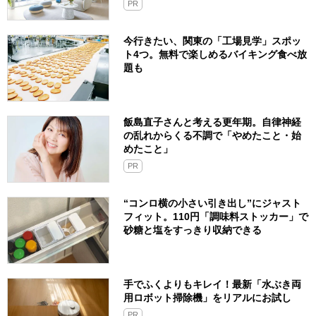
PR
今行きたい、関東の「工場見学」スポッ
ト4つ。無料で楽しめるバイキング食べ放
題も
飯島直子さんと考える更年期。自律神経
の乱れからくる不調で「やめたこと・始
めたこと」
PR
“コンロ横の小さい引き出し”にジャスト
フィット。110円「調味料ストッカー」で
砂糖と塩をすっきり収納できる
手でふくよりもキレイ！最新「水ぶき両
用ロボット掃除機」をリアルにお試し
PR