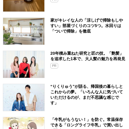
家がキレイな人の「涼しげで掃除もしや
すい」部屋づくりのコツ5つ。水回りは
「ついで掃除」を徹底
20年積み重ねた研究と匠の技。「艶髪」
を追求した1本で、大人髪の魅力を再発見
PR
“りくりゅう”が語る、帰国後の暮らしと
これからの夢。「いろんな人に気づいて
いただけるのが、まだ不思議な感じで
す」
「牛乳がもうない！」を防ぐ。常温保存
できる「ロングライフ牛乳」で買い出し