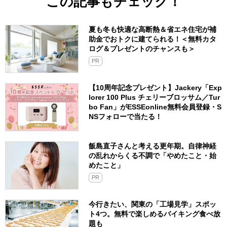
この記事もチェック！
夏も冬も快適な高断熱＆省エネ住宅が補
助金でおトクに建てられる！＜無料カタ
ログ＆プレゼントのチャンスも＞
PR
【10周年記念プレゼント】Jackery「Exp
lorer 100 Plus チェリーブロッサム／Tur
bo Fan」がESSEonline無料会員登録・S
NSフォローで当たる！
飯島直子さんと考える更年期。自律神経
の乱れからくる不調で「やめたこと・始
めたこと」
PR
今行きたい、関東の「工場見学」スポッ
ト4つ。無料で楽しめるバイキング食べ放
題も