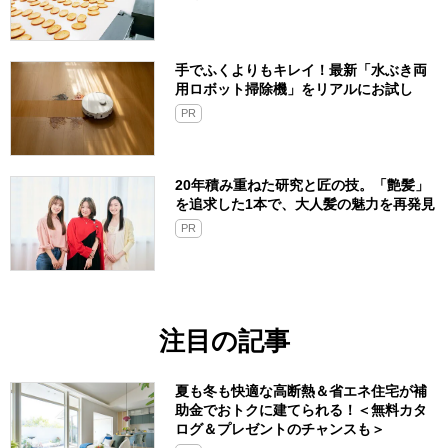
手でふくよりもキレイ！最新「水ぶき両
用ロボット掃除機」をリアルにお試し
PR
20年積み重ねた研究と匠の技。「艶髪」
を追求した1本で、大人髪の魅力を再発見
PR
注目の記事
夏も冬も快適な高断熱＆省エネ住宅が補
助金でおトクに建てられる！＜無料カタ
ログ＆プレゼントのチャンスも＞