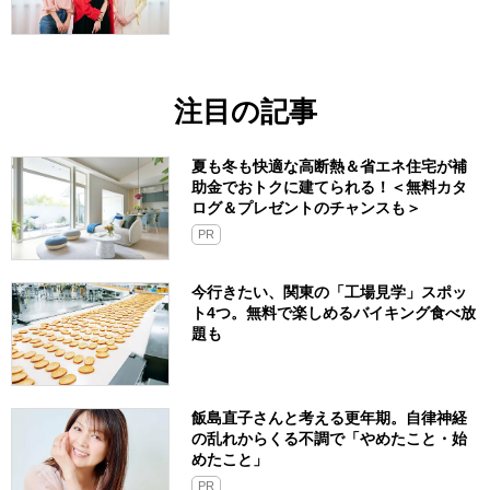
注目の記事
夏も冬も快適な高断熱＆省エネ住宅が補
助金でおトクに建てられる！＜無料カタ
ログ＆プレゼントのチャンスも＞
PR
今行きたい、関東の「工場見学」スポッ
ト4つ。無料で楽しめるバイキング食べ放
題も
飯島直子さんと考える更年期。自律神経
の乱れからくる不調で「やめたこと・始
めたこと」
PR