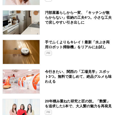
汚部屋暮らしから一変、「キッチンが散
らからない」収納の工夫4つ。小さな工夫
で戻しやすい引き出しに
手でふくよりもキレイ！最新「水ぶき両
用ロボット掃除機」をリアルにお試し
PR
今行きたい、関西の「工場見学」スポッ
ト3つ。無料で楽しめて、絶品グルメも味
わえる
20年積み重ねた研究と匠の技。「艶髪」
を追求した1本で、大人髪の魅力を再発見
PR