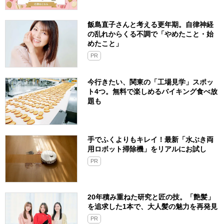
飯島直子さんと考える更年期。自律神経
の乱れからくる不調で「やめたこと・始
めたこと」
PR
今行きたい、関東の「工場見学」スポッ
ト4つ。無料で楽しめるバイキング食べ放
題も
手でふくよりもキレイ！最新「水ぶき両
用ロボット掃除機」をリアルにお試し
PR
20年積み重ねた研究と匠の技。「艶髪」
を追求した1本で、大人髪の魅力を再発見
PR