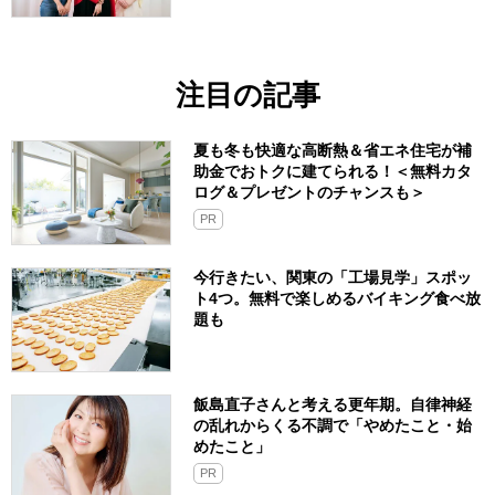
注目の記事
夏も冬も快適な高断熱＆省エネ住宅が補
助金でおトクに建てられる！＜無料カタ
ログ＆プレゼントのチャンスも＞
PR
今行きたい、関東の「工場見学」スポッ
ト4つ。無料で楽しめるバイキング食べ放
題も
飯島直子さんと考える更年期。自律神経
の乱れからくる不調で「やめたこと・始
めたこと」
PR