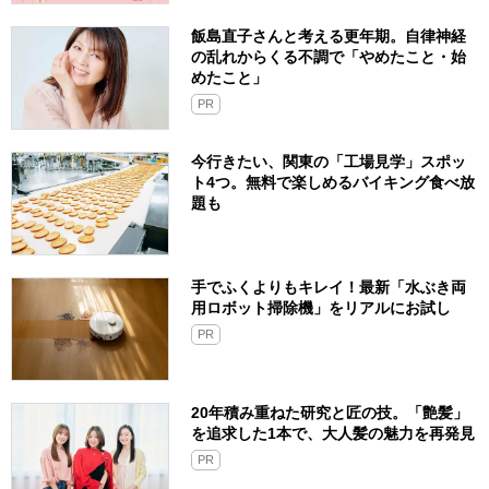
飯島直子さんと考える更年期。自律神経
の乱れからくる不調で「やめたこと・始
めたこと」
PR
今行きたい、関東の「工場見学」スポッ
ト4つ。無料で楽しめるバイキング食べ放
題も
手でふくよりもキレイ！最新「水ぶき両
用ロボット掃除機」をリアルにお試し
PR
20年積み重ねた研究と匠の技。「艶髪」
を追求した1本で、大人髪の魅力を再発見
PR