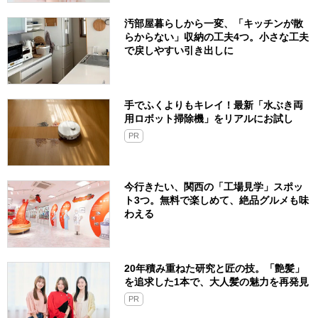
汚部屋暮らしから一変、「キッチンが散
らからない」収納の工夫4つ。小さな工夫
で戻しやすい引き出しに
手でふくよりもキレイ！最新「水ぶき両
用ロボット掃除機」をリアルにお試し
PR
今行きたい、関西の「工場見学」スポッ
ト3つ。無料で楽しめて、絶品グルメも味
わえる
20年積み重ねた研究と匠の技。「艶髪」
を追求した1本で、大人髪の魅力を再発見
PR