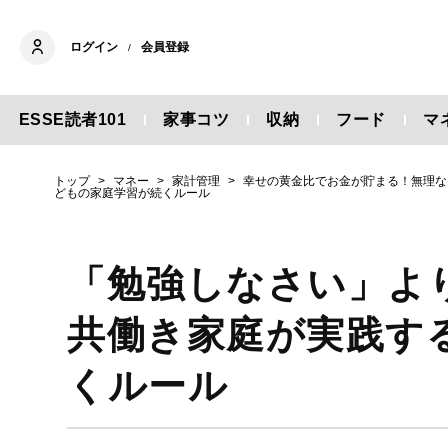
ログイン
会員登録
/
ESSE読者101
家事コツ
収納
フード
マ
トップ
マネー
家計管理
幸せの黄金比でお金が貯まる！無理な
どもの家庭学習が続くルール
「勉強しなさい」よ
共働き家庭が実践す
くルール