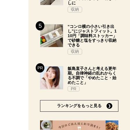
しに
収納
“コンロ横の小さい引き出
し”にジャストフィット。1
10円「調味料ストッカー」
で砂糖と塩をすっきり収納
できる
収納
飯島直子さんと考える更年
期。自律神経の乱れからく
る不調で「やめたこと・始
めたこと」
PR
ランキングをもっと見る