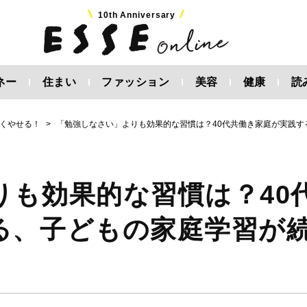
10th Anniversary
ネー
住まい
ファッション
美容
健康
読
くやせる！
「勉強しなさい」よりも効果的な習慣は？40代共働き家庭が実践す
りも効果的な習慣は？40
る、子どもの家庭学習が