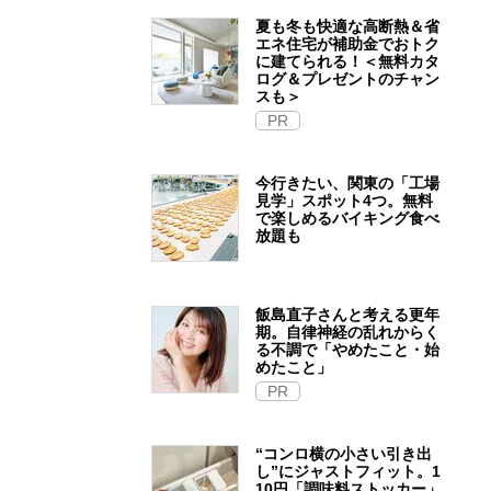
夏も冬も快適な高断熱＆省
エネ住宅が補助金でおトク
に建てられる！＜無料カタ
ログ＆プレゼントのチャン
スも＞
PR
今行きたい、関東の「工場
見学」スポット4つ。無料
で楽しめるバイキング食べ
放題も
飯島直子さんと考える更年
期。自律神経の乱れからく
る不調で「やめたこと・始
めたこと」
PR
“コンロ横の小さい引き出
し”にジャストフィット。1
10円「調味料ストッカー」