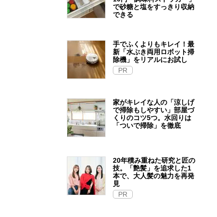
で砂糖と塩をすっきり収納
できる
手でふくよりもキレイ！最
新「水ぶき両用ロボット掃
除機」をリアルにお試し
PR
家がキレイな人の「涼しげ
で掃除もしやすい」部屋づ
くりのコツ5つ。水回りは
「ついで掃除」を徹底
20年積み重ねた研究と匠の
技。「艶髪」を追求した1
本で、大人髪の魅力を再発
見
PR