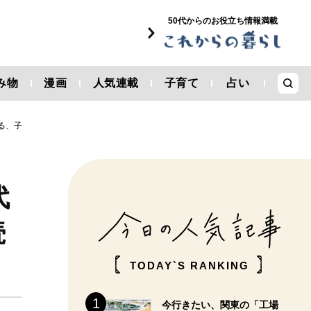
50代からのお役立ち情報満載
み物
漫画
人気連載
子育て
占い
る、子
代
続
TODAY`S RANKING
今行きたい、関東の「工場