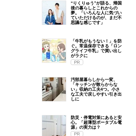
“りくりゅう”が語る、帰国
後の暮らしとこれからの
夢。「いろんな人に気づい
ていただけるのが、まだ不
思議な感じです」
「牛乳がもうない！」を防
ぐ。常温保存できる「ロン
グライフ牛乳」で買い出し
がラクに
PR
汚部屋暮らしから一変、
「キッチンが散らからな
い」収納の工夫4つ。小さ
な工夫で戻しやすい引き出
しに
防災・停電対策にあると安
心。「超薄型ポータブル電
源」の実力は？​
PR