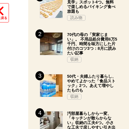
見学」スポット4つ。無料
で楽しめるバイキング食べ
放題も
読み物
に戻る
70代の母の「実家じま
い」。 不用品処分費用6万5
千円、時間を味方にした片
付けのコツ3つ：8月に読み
たい記事
収納
50代・夫婦ふたり暮らし、
やめてよかった「食品スト
ック」2つ。あえて増やし
たものも
収納
汚部屋暮らしから一変、
「キッチンが散らからな
い」収納の工夫4つ。小さ
な工夫で戻しやすい引き出