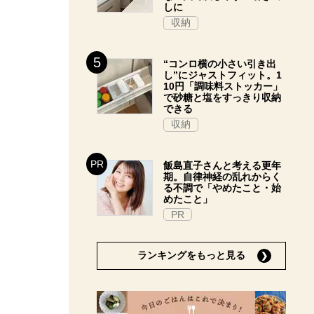
しに
収納
“コンロ横の小さい引き出
し”にジャストフィット。1
10円「調味料ストッカー」
で砂糖と塩をすっきり収納
できる
収納
飯島直子さんと考える更年
期。自律神経の乱れからく
る不調で「やめたこと・始
めたこと」
PR
ランキングをもっと見る