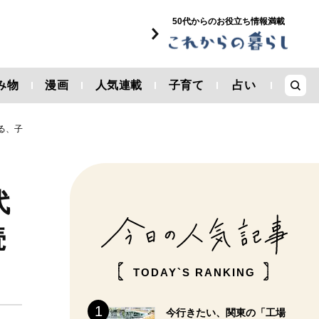
50代からのお役立ち情報満載
み物
漫画
人気連載
子育て
占い
る、子
代
続
TODAY`S RANKING
今行きたい、関東の「工場