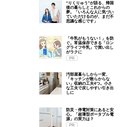
“りくりゅう”が語る、帰国
後の暮らしとこれからの
夢。「いろんな人に気づい
ていただけるのが、まだ不
思議な感じです」
「牛乳がもうない！」を防
ぐ。常温保存できる「ロン
グライフ牛乳」で買い出し
がラクに
PR
汚部屋暮らしから一変、
「キッチンが散らからな
い」収納の工夫4つ。小さ
な工夫で戻しやすい引き出
しに
防災・停電対策にあると安
心。「超薄型ポータブル電
源」の実力は？​
PR