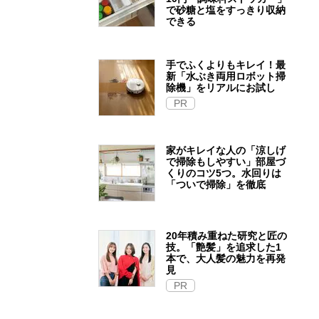
で砂糖と塩をすっきり収納
できる
手でふくよりもキレイ！最
新「水ぶき両用ロボット掃
除機」をリアルにお試し
PR
家がキレイな人の「涼しげ
で掃除もしやすい」部屋づ
くりのコツ5つ。水回りは
「ついで掃除」を徹底
20年積み重ねた研究と匠の
技。「艶髪」を追求した1
本で、大人髪の魅力を再発
見
PR