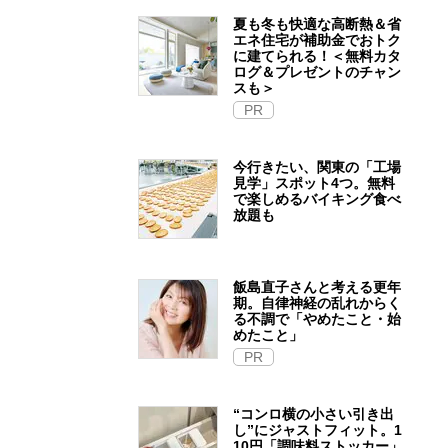
夏も冬も快適な高断熱＆省
エネ住宅が補助金でおトク
に建てられる！＜無料カタ
ログ＆プレゼントのチャン
スも＞
PR
今行きたい、関東の「工場
見学」スポット4つ。無料
で楽しめるバイキング食べ
放題も
飯島直子さんと考える更年
期。自律神経の乱れからく
る不調で「やめたこと・始
めたこと」
PR
“コンロ横の小さい引き出
し”にジャストフィット。1
10円「調味料ストッカー」