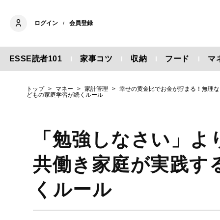
ログイン
会員登録
/
ESSE読者101
家事コツ
収納
フード
マ
トップ
マネー
家計管理
幸せの黄金比でお金が貯まる！無理な
どもの家庭学習が続くルール
「勉強しなさい」よ
共働き家庭が実践す
くルール