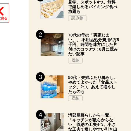
見学」スポット4つ。無料
で楽しめるバイキング食べ
放題も
読み物
に戻る
70代の母の「実家じま
い」。 不用品処分費用6万5
千円、時間を味方にした片
付けのコツ3つ：8月に読み
たい記事
収納
50代・夫婦ふたり暮らし、
やめてよかった「食品スト
ック」2つ。あえて増やし
たものも
収納
汚部屋暮らしから一変、
「キッチンが散らからな
い」収納の工夫4つ。小さ
な工夫で戻しやすい引き出