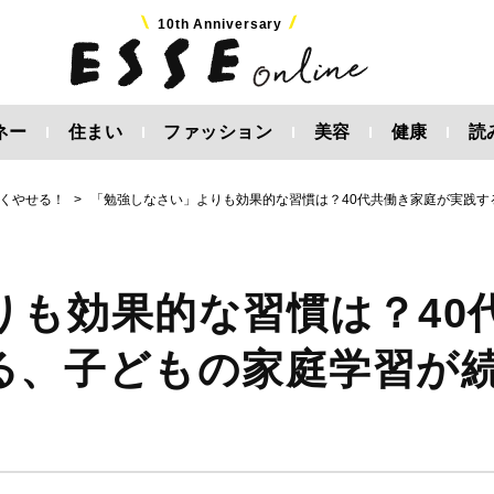
10th Anniversary
ネー
住まい
ファッション
美容
健康
読
くやせる！
「勉強しなさい」よりも効果的な習慣は？40代共働き家庭が実践す
りも効果的な習慣は？40
る、子どもの家庭学習が