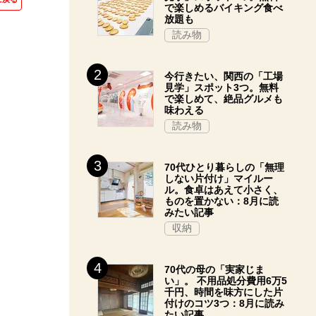
で楽しめるバイキング食べ
放題も
読み物
今行きたい、関西の「工場
見学」スポット3つ。無料
で楽しめて、絶品グルメも
味わえる
読み物
70代ひとり暮らしの「無理
しない片付け」マイルー
ル。食卓はあえて小さく、
ものを置かない：8月に読
みたい記事
収納
70代の母の「実家じま
い」。 不用品処分費用6万5
千円、時間を味方にした片
付けのコツ3つ：8月に読み
たい記事