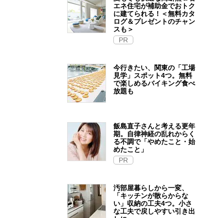
エネ住宅が補助金でおトク
に建てられる！＜無料カタ
ログ＆プレゼントのチャン
スも＞
PR
今行きたい、関東の「工場
見学」スポット4つ。無料
で楽しめるバイキング食べ
放題も
飯島直子さんと考える更年
期。自律神経の乱れからく
る不調で「やめたこと・始
めたこと」
PR
汚部屋暮らしから一変、
「キッチンが散らからな
い」収納の工夫4つ。小さ
な工夫で戻しやすい引き出