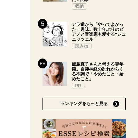
収納
アラ還から「やってよかっ
た」趣味。数十年ぶりのピ
アノと音楽家も愛する“シュ
ニッツェル”
読み物
飯島直子さんと考える更年
期。自律神経の乱れからく
る不調で「やめたこと・始
めたこと」
PR
ランキングをもっと見る