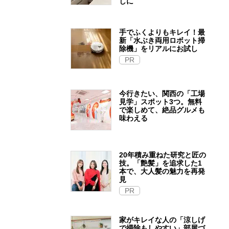
しに
手でふくよりもキレイ！最
新「水ぶき両用ロボット掃
除機」をリアルにお試し
PR
今行きたい、関西の「工場
見学」スポット3つ。無料
で楽しめて、絶品グルメも
味わえる
20年積み重ねた研究と匠の
技。「艶髪」を追求した1
本で、大人髪の魅力を再発
見
PR
家がキレイな人の「涼しげ
で掃除もしやすい」部屋づ