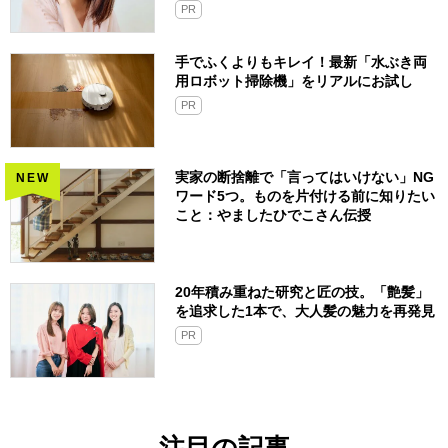
PR
手でふくよりもキレイ！最新「水ぶき両
用ロボット掃除機」をリアルにお試し
PR
実家の断捨離で「言ってはいけない」NG
NEW
ワード5つ。ものを片付ける前に知りたい
こと：やましたひでこさん伝授
20年積み重ねた研究と匠の技。「艶髪」
を追求した1本で、大人髪の魅力を再発見
PR
注目の記事