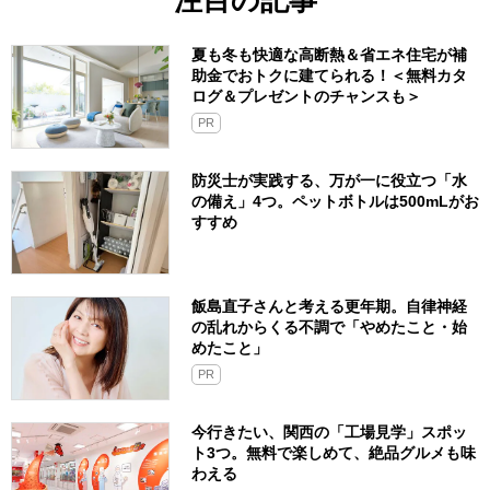
夏も冬も快適な高断熱＆省エネ住宅が補
助金でおトクに建てられる！＜無料カタ
ログ＆プレゼントのチャンスも＞
PR
防災士が実践する、万が一に役立つ「水
の備え」4つ。ペットボトルは500mLがお
すすめ
飯島直子さんと考える更年期。自律神経
の乱れからくる不調で「やめたこと・始
めたこと」
PR
今行きたい、関西の「工場見学」スポッ
ト3つ。無料で楽しめて、絶品グルメも味
わえる