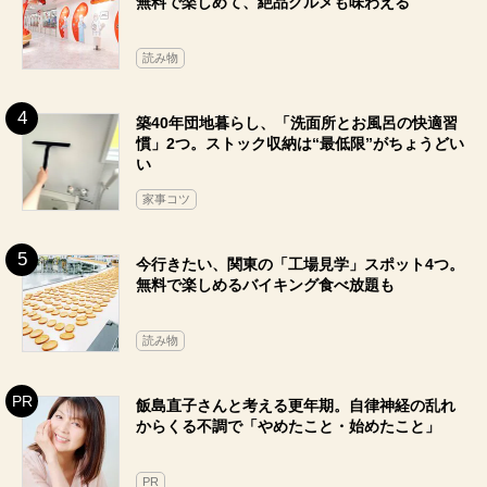
無料で楽しめて、絶品グルメも味わえる
読み物
築40年団地暮らし、「洗面所とお風呂の快適習
慣」2つ。ストック収納は“最低限”がちょうどい
い
家事コツ
今行きたい、関東の「工場見学」スポット4つ。
無料で楽しめるバイキング食べ放題も
読み物
飯島直子さんと考える更年期。自律神経の乱れ
からくる不調で「やめたこと・始めたこと」
PR