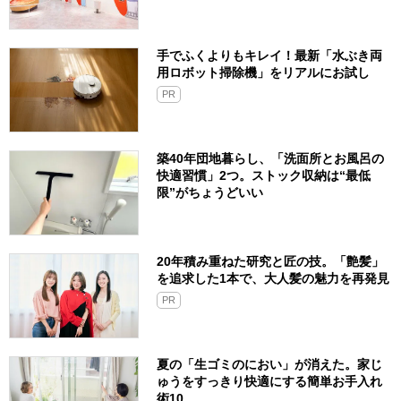
手でふくよりもキレイ！最新「水ぶき両
用ロボット掃除機」をリアルにお試し
PR
築40年団地暮らし、「洗面所とお風呂の
快適習慣」2つ。ストック収納は“最低
限”がちょうどいい
20年積み重ねた研究と匠の技。「艶髪」
を追求した1本で、大人髪の魅力を再発見
PR
夏の「生ゴミのにおい」が消えた。家じ
ゅうをすっきり快適にする簡単お手入れ
術10