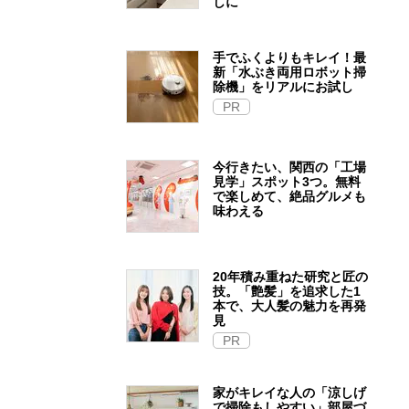
しに
手でふくよりもキレイ！最
新「水ぶき両用ロボット掃
除機」をリアルにお試し
PR
今行きたい、関西の「工場
見学」スポット3つ。無料
で楽しめて、絶品グルメも
味わえる
20年積み重ねた研究と匠の
技。「艶髪」を追求した1
本で、大人髪の魅力を再発
見
PR
家がキレイな人の「涼しげ
で掃除もしやすい」部屋づ