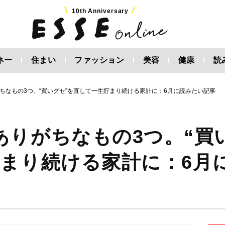
10th Anniversary
ネー
住まい
ファッション
美容
健康
読
ちなもの3つ。“買いグセ”を直して一生貯まり続ける家計に：6月に読みたい記事
ありがちなもの3つ。“買
貯まり続ける家計に：6月