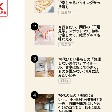
で楽しめるバイキング食べ
放題も
読み物
に戻る
今行きたい、関西の「工場
見学」スポット3つ。無料
で楽しめて、絶品グルメも
味わえる
読み物
70代ひとり暮らしの「無理
しない片付け」マイルー
ル。食卓はあえて小さく、
ものを置かない：8月に読
みたい記事
収納
70代の母の「実家じま
い」。 不用品処分費用6万5
千円、時間を味方にした片
付けのコツ3つ：8月に読み
たい記事