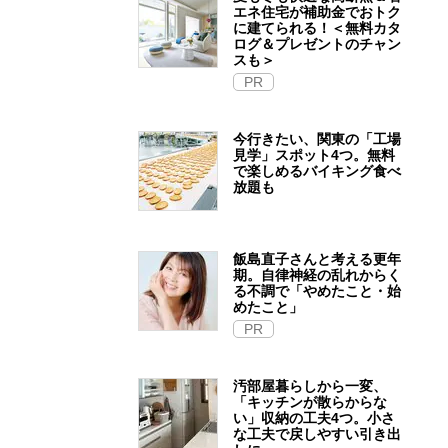
エネ住宅が補助金でおトク
に建てられる！＜無料カタ
ログ＆プレゼントのチャン
スも＞
PR
今行きたい、関東の「工場
見学」スポット4つ。無料
で楽しめるバイキング食べ
放題も
飯島直子さんと考える更年
期。自律神経の乱れからく
る不調で「やめたこと・始
めたこと」
PR
汚部屋暮らしから一変、
「キッチンが散らからな
い」収納の工夫4つ。小さ
な工夫で戻しやすい引き出