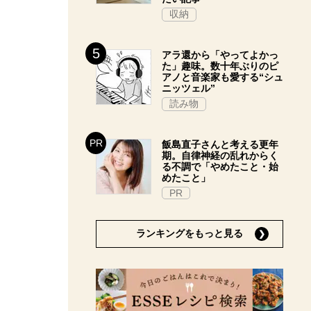
収納
アラ還から「やってよかっ
た」趣味。数十年ぶりのピ
アノと音楽家も愛する“シュ
ニッツェル”
読み物
飯島直子さんと考える更年
期。自律神経の乱れからく
る不調で「やめたこと・始
めたこと」
PR
ランキングをもっと見る