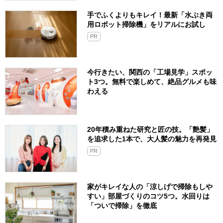
手でふくよりもキレイ！最新「水ぶき両
用ロボット掃除機」をリアルにお試し
PR
今行きたい、関西の「工場見学」スポッ
ト3つ。無料で楽しめて、絶品グルメも味
わえる
20年積み重ねた研究と匠の技。「艶髪」
を追求した1本で、大人髪の魅力を再発見
PR
家がキレイな人の「涼しげで掃除もしや
すい」部屋づくりのコツ5つ。水回りは
「ついで掃除」を徹底