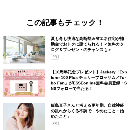
この記事もチェック！
夏も冬も快適な高断熱＆省エネ住宅が補
助金でおトクに建てられる！＜無料カタ
ログ＆プレゼントのチャンスも＞
PR
【10周年記念プレゼント】Jackery「Exp
lorer 100 Plus チェリーブロッサム／Tur
bo Fan」がESSEonline無料会員登録・S
NSフォローで当たる！
飯島直子さんと考える更年期。自律神経
の乱れからくる不調で「やめたこと・始
めたこと」
PR