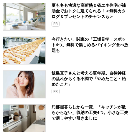
夏も冬も快適な高断熱＆省エネ住宅が補
助金でおトクに建てられる！＜無料カタ
ログ＆プレゼントのチャンスも＞
PR
今行きたい、関東の「工場見学」スポッ
ト4つ。無料で楽しめるバイキング食べ放
題も
飯島直子さんと考える更年期。自律神経
の乱れからくる不調で「やめたこと・始
めたこと」
PR
汚部屋暮らしから一変、「キッチンが散
らからない」収納の工夫4つ。小さな工夫
で戻しやすい引き出しに